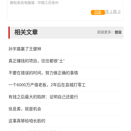
跟帖来自电脑端 · 中国江苏徐州
顶:
1
踩:
0
回复
相关文章
阅读更多：
创业
孙宇晨赢了王健林
真正赚钱的项目，往往都很“土”
不要在错误的时间，努力做正确的事情
一个6000万产值老板，2年后在县城打零工
有钱之后最大的陷阱：证明自己还能行
信息差，就是机会
这事真够给咱长脸的