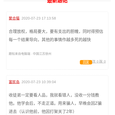
最新跟帖
聚合猫
2020-07-23 17:13:58
合理放权，格局要大，要有支出的胆魄，同时得预估
每一个结果导向，其他的事情作越多死的越快
跟帖来自电脑端 · 中国江苏徐州
顶:
0
踩:
0
回复
富民岛
2020-07-23 10:39:04
收徒弟一定要看人品，我就看错人，没收一分钱教
他。他学会后，不走正道。用来骗人，早晚会因Z骗
进去（认识他前，他因打架关了2年）