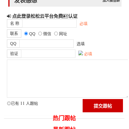
发表感想
加入微信群
点此登录松松云平台免费
认证
名 称
必填
联系
QQ
微信
网址
QQ
选填
验证
必填
11
◎已有
人跟帖
热门跟帖