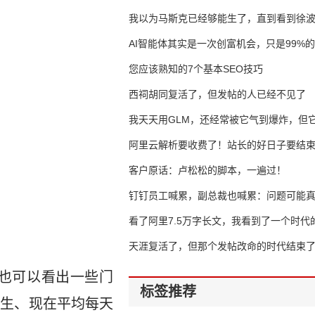
我以为马斯克已经够能生了，直到看到徐
AI智能体其实是一次创富机会，只是99%
错过了
您应该熟知的7个基本SEO技巧
西祠胡同复活了，但发帖的人已经不见了
我天天用GLM，还经常被它气到爆炸，但它
16万亿
阿里云解析要收费了！站长的好日子要结
客户原话：卢松松的脚本，一遍过！
钉钉员工喊累，副总裁也喊累：问题可能
了
看了阿里7.5万字长文，我看到了一个时代
天涯复活了，但那个发帖改命的时代结束
也可以看出一些门
标签推荐
先生、现在平均每天