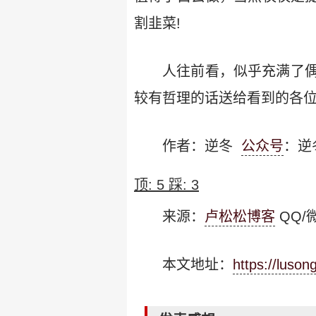
割韭菜!
人往前看，似乎充满了
较有哲理的话送给看到的各位
作者：逆冬
公众号
：逆
顶:
5
踩:
3
来源：
卢松松博客
QQ/微
本文地址：
https://luso