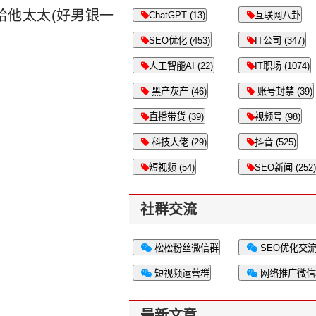
给他太太(好男银一
ChatGPT (13)
互联网八卦
SEO优化 (453)
IT公司 (347)
人工智能AI (22)
IT职场 (1074)
黑产灰产 (46)
账号封禁 (39)
直播带货 (39)
视频号 (98)
科技大佬 (29)
抖音 (525)
短视频 (54)
SEO新闻 (252)
社群交流
松松粉丝微信群
SEO优化交
短视频运营群
网络推广微信
最新文章