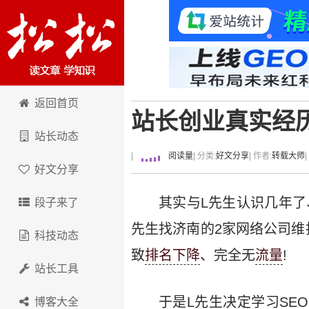
卢松松博客
返回首页
站长创业真实经历
站长动态
|
阅读量
| 分类:
好文分享
| 作者:
转载大师
好文分享
其实与L先生认识几年了
段子来了
先生找济南的2家网络公司维
科技动态
致
排名下降
、完全无
流量
!
站长工具
于是L先生决定学习SE
博客大全