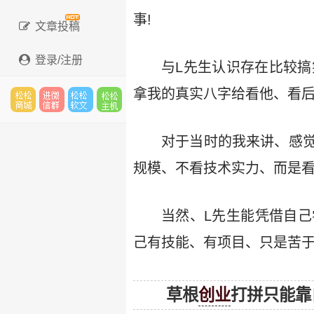
事!
文章投稿
登录/注册
与L先生认识存在比较搞
拿我的真实八字给看他、看后
松松
进微
松松
松松
对于当时的我来讲、感
规模、不看技术实力、而是看
云市
信群
软文
云主
当然、L先生能凭借自己
己有技能、有项目、只是苦于
场
机
草根
创业
打拼只能靠