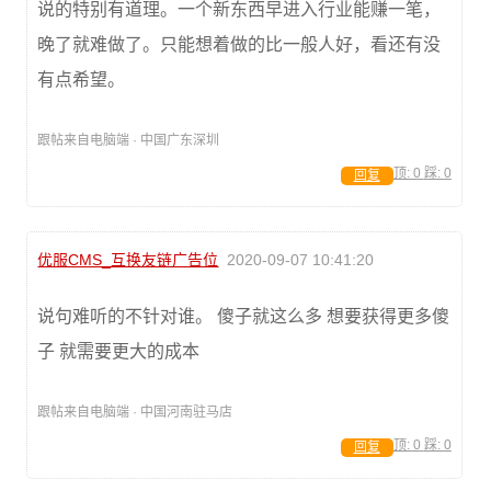
说的特别有道理。一个新东西早进入行业能赚一笔，
晚了就难做了。只能想着做的比一般人好，看还有没
有点希望。
跟帖来自电脑端 · 中国广东深圳
顶:
0
踩:
0
回复
优服CMS_互换友链广告位
2020-09-07 10:41:20
说句难听的不针对谁。 傻子就这么多 想要获得更多傻
子 就需要更大的成本
跟帖来自电脑端 · 中国河南驻马店
顶:
0
踩:
0
回复