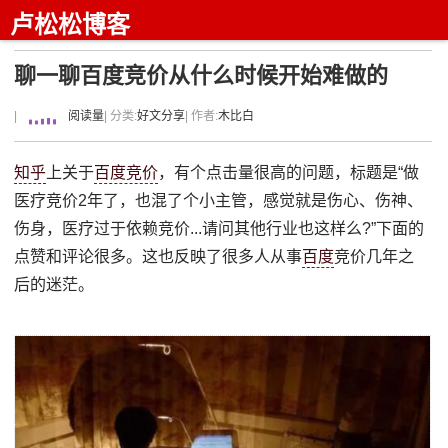
卢松松博客
聊一聊百度竞价从什么时候开始难做的
|
阅读量
| 分类:
好文分享
| 作者:
木比白
知乎
上关于
百度竞价
，有个点击量很高的问题，标题是“做
医疗竞价2年了，也混了个小主管，感觉就是伤心、伤神、
伤身，医疗过于依赖竞价...请问其他行业也这样么?”下面的
点赞和评论很多。这也反映了很多人从事
百度
竞价几年之
后的迷茫。