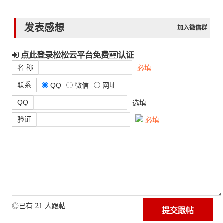
发表感想
加入微信群
点此登录松松云平台免费
认证
名 称
必填
联系
QQ
微信
网址
QQ
选填
验证
必填
21
◎已有
人跟帖