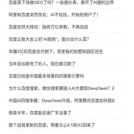
百度真下场做GEO了吗？一张报价表，撕开了AI圈的边界
阿里和百度突然改名：AI不炫技，开始抢用户了！
百度突然大转向：抛弃万亿参数，不再炫技
百度云智大会上的“AI厨房”，能炒出什么菜？
年赚3亿的百度总代倒下，但老板的别墅和园区还在
当年说谷歌完了的人，现在都沉默了
百度已经是中国最多排第四的搜索引擎吗
为什么百度搜索、微信搜索要接入AI大模型DeepSeek？对谁更有好
中国AI四强争霸：DeepSeek升级，阿里腾讯百度如何接招？
倒查半年，百度副总谢广军没事了
那个自我革新的百度，带着文心4.5和X1回来了