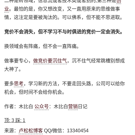
二种是转领域，信息流或者技术类或者别的;第三种是
创
业
。最怕的是，你又想改变，又一直用原来的思维做事
情，这注定是要被淘汰的。可以佛系，但不能不思进取。
竞价不会消失，但不学习不与时俱进的竞价一定会消失。
换领域会有阵痛，但不会一直阵痛。
做事要专心，
做竞价要沉住气
，沉不住气经常跳槽别想成
大神了。
要多
思考
，学习新的方法，不要走回头路，公司可以给你
机会，但时间不会给你机会。
作者：木比白
公众号
：木比白
营销
日记
顶:
3
踩:
1
来源：
卢松松博客
QQ/微信：13340454