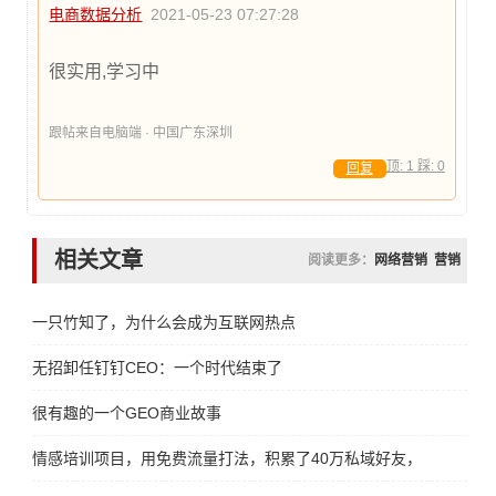
电商数据分析
2021-05-23 07:27:28
很实用,学习中
跟帖来自电脑端 · 中国广东深圳
顶:
1
踩:
0
回复
相关文章
阅读更多：
网络营销
营销
一只竹知了，为什么会成为互联网热点
无招卸任钉钉CEO：一个时代结束了
很有趣的一个GEO商业故事
情感培训项目，用免费流量打法，积累了40万私域好友，变现了300