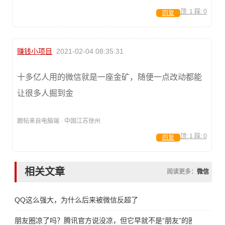
顶:
1
踩:
0
回复
赚钱小项目
2021-02-04 08:35:31
十多亿人用的微信就是一座金矿，随便一点改动都能
让很多人掘到金
跟帖来自电脑端 · 中国江苏徐州
顶:
1
踩:
0
回复
相关文章
阅读更多：
微信
QQ这么强大，为什么后来被微信反超了
朋友圈凉了吗？腾讯官方说没凉，但它早就不是“朋友”的圈了