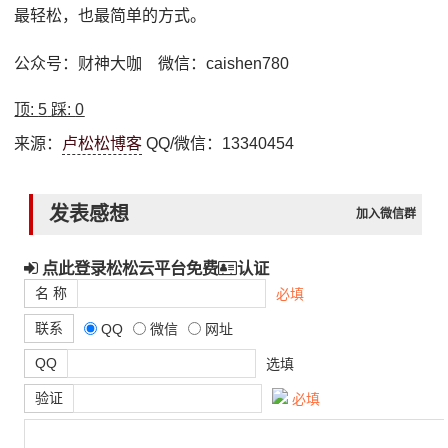
最轻松，也最简单的方式。
公众号：财神大咖 微信：caishen780
顶:
5
踩:
0
来源：
卢松松博客
QQ/微信：13340454
发表感想
加入微信群
点此登录松松云平台免费
认证
名 称
必填
联系
QQ
微信
网址
QQ
选填
验证
必填