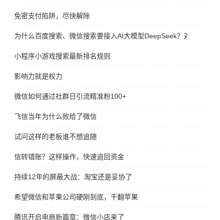
免密支付陷阱，尽快解除
为什么百度搜索、微信搜索要接入AI大模型DeepSeek？对谁更有好
小程序小游戏搜索最新排名规则
影响力就是权力
微信如何通过社群日引流精准粉100+
飞信当年为什么败给了微信
试问这样的老板谁不想追随
信转错账？这样操作，快速追回资金
持续12年的屏蔽大战：淘宝还是妥协了
希望微信和苹果公司硬刚到底，干翻苹果
腾讯开启电商新篇章：微信小店来了