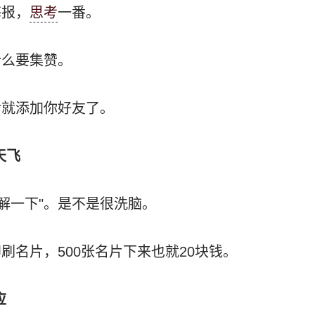
海报，
思考
一番。
什么要集赞。
后就添加你好友了。
天飞
了解一下"。是不是很洗脑。
刷名片，500张名片下来也就20块钱。
应