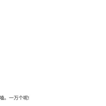
嗑。一万个呢!