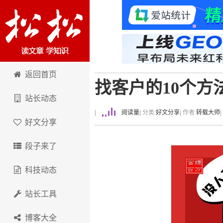
卢松松博客
返回首页
找客户的10个方
站长动态
|
阅读量
| 分类:
好文分享
| 作者:
转载大师
好文分享
段子来了
科技动态
站长工具
博客大全