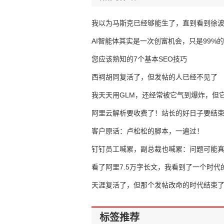
我以为马斯克已经够能生了，直到看到徐
AI智能体其实是一次创富机会，只是99%
错过了
您应该熟知的7个基本SEO技巧
西祠胡同复活了，但发帖的人已经不见了
我天天用GLM，还经常被它气到爆炸，但它
16万亿
阿里云解析要收费了！站长的好日子要结
客户原话：卢松松的脚本，一遍过！
钉钉员工喊累，副总裁也喊累：问题可能
了
看了阿里7.5万字长文，我看到了一个时代
天涯复活了，但那个发帖改命的时代结束
标签推荐