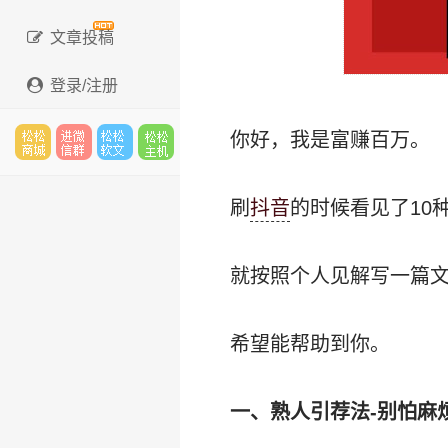
文章投稿
登录/注册
你好，我是富赚百万。
松松
进微
松松
松松
刷
抖音
的时候看见了10
就按照个人见解写一篇
云市
信群
软文
云主
希望能帮助到你。
场
机
一、熟人引荐法-别怕麻