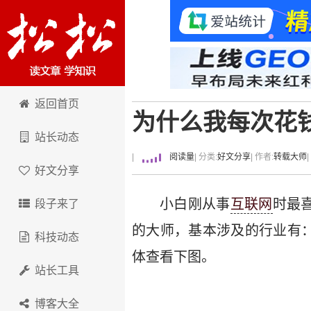
卢松松博客
返回首页
为什么我每次花
站长动态
|
阅读量
| 分类:
好文分享
| 作者:
转载大师
好文分享
小白刚从事
互联网
时最喜
段子来了
的大师，基本涉及的行业有
科技动态
体查看下图。
站长工具
博客大全