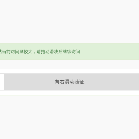
or:
站当前访问量较大，请拖动滑块后继续访问
向右滑动验证