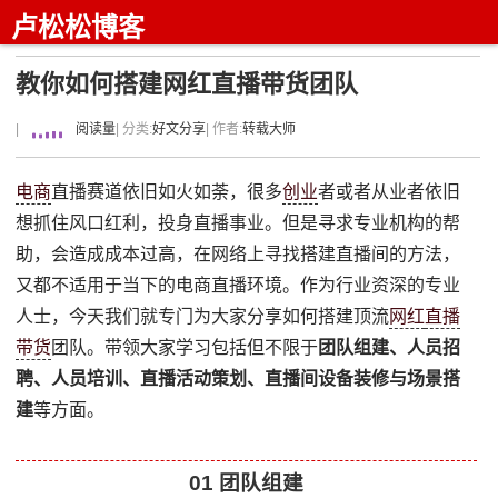
卢松松博客
教你如何搭建网红直播带货团队
|
阅读量
| 分类:
好文分享
| 作者:
转载大师
电商
直播赛道依旧如火如荼，很多
创业
者或者从业者依旧
想抓住风口红利，投身直播事业。但是寻求专业机构的帮
助，会造成成本过高，在网络上寻找搭建直播间的方法，
又都不适用于当下的电商直播环境。作为行业资深的专业
人士，今天我们就专门为大家分享如何搭建顶流
网红
直播
带货
团队。带领大家学习包括但不限于
团队组建、人员招
聘、人员培训、直播活动策划、直播间设备装修与场景搭
建
等方面。
01 团队组建