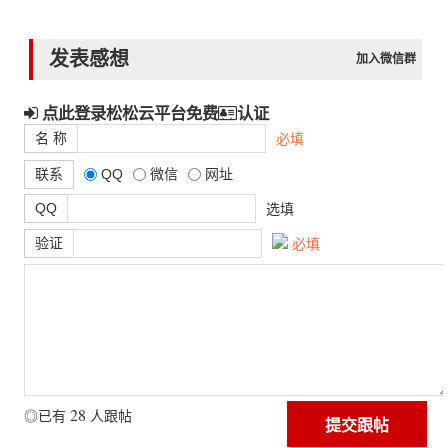
发表感想
加入微信群
点此登录松松云平台免费
认证
名 称
必填
联系
QQ
微信
网址
QQ
选填
验证
必填
28
◎已有
人跟帖