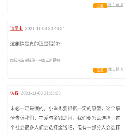
顶:
1
踩:
0
回复
流量卡
2021-11-08 23:46:34
这剧情是真的还是假的？
跟帖来自电脑端 · 中国云南昆明
顶:
1
踩:
0
回复
访客
2021-11-08 21:26:25
未必一定是假的，小说也要根据一定的原型，这个事
情告诉我们，在爱与金钱之间，我们要怎么选择，这
个社会很多人都会选择金钱吧，但有一部分人会选择