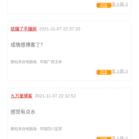
顶:
0
踩:
0
回复
就赚了手赚网
2021-11-07 22:37:20
成情感博客了？
跟帖来自电脑端 · 中国广西玉林
顶:
3
踩:
0
回复
九万里博客
2021-11-07 22:32:52
感觉有点水
跟帖来自电脑端 · 中国四川宜宾
顶:
0
踩:
0