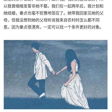
以我曾暗暗发誓非她不娶。我们在一起两年后，我计划和
她结婚，秦贞也毫不犹豫地答应了。她带我回家见她的父
母，但我没想到她的父母听说我来自农村时怎么都不同
意。因为秦贞很漂亮，一定可以找一个条件更好的对象。