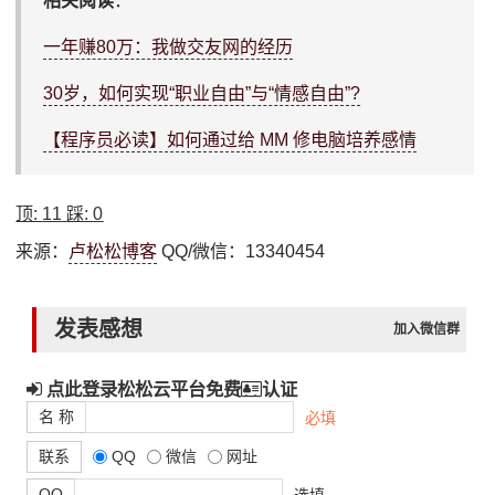
相关阅读
：
一年赚80万：我做交友网的经历
30岁，如何实现“职业自由”与“情感自由”?
【程序员必读】如何通过给 MM 修电脑培养感情
顶:
11
踩:
0
来源：
卢松松博客
QQ/微信：13340454
发表感想
加入微信群
点此登录松松云平台免费
认证
名 称
必填
联系
QQ
微信
网址
QQ