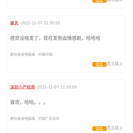
回复
昊天
2021-11-07 21:35:55
感觉没啥发了，现在发狗血情感剧，哈哈哈
跟帖来自电脑端 · 中国中国
顶:
0
踩:
0
回复
深圳小产权房
2021-11-07 21:33:09
喜欢，哈哈。。。
跟帖来自电脑端 · 中国广东深圳
顶:
0
踩:
0
回复