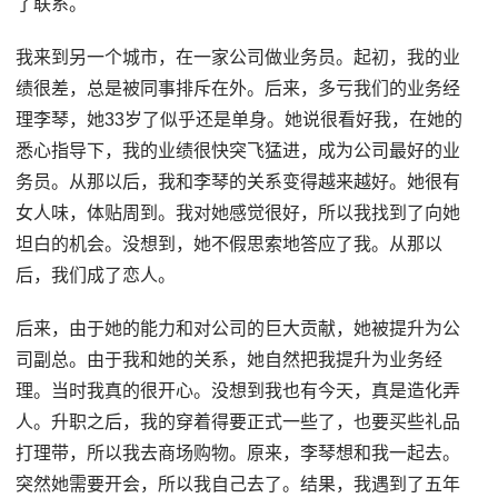
了联系。
我来到另一个城市，在一家公司做业务员。起初，我的业
绩很差，总是被同事排斥在外。后来，多亏我们的业务经
理李琴，她33岁了似乎还是单身。她说很看好我，在她的
悉心指导下，我的业绩很快突飞猛进，成为公司最好的业
务员。从那以后，我和李琴的关系变得越来越好。她很有
女人味，体贴周到。我对她感觉很好，所以我找到了向她
坦白的机会。没想到，她不假思索地答应了我。从那以
后，我们成了恋人。
后来，由于她的能力和对公司的巨大贡献，她被提升为公
司副总。由于我和她的关系，她自然把我提升为业务经
理。当时我真的很开心。没想到我也有今天，真是造化弄
人。升职之后，我的穿着得要正式一些了，也要买些礼品
打理带，所以我去商场购物。原来，李琴想和我一起去。
突然她需要开会，所以我自己去了。结果，我遇到了五年