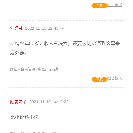
顶:
1
踩:
0
回复
佛经书
2021-11-10 22:43:44
老纳今年80岁，收入三块六。还要被徒弟逼到这里来
发外链。
跟帖来自电脑端 · 中国广东深圳
顶:
2
踩:
0
回复
励志句子
2021-11-10 14:19:28
比小说还小说