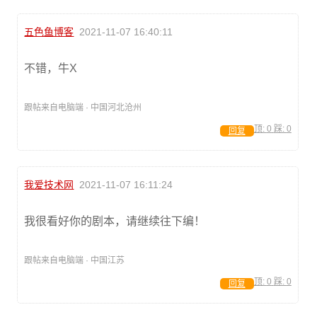
五色鱼博客
2021-11-07 16:40:11
不错，牛X
跟帖来自电脑端 · 中国河北沧州
顶:
0
踩:
0
回复
我爱技术网
2021-11-07 16:11:24
我很看好你的剧本，请继续往下编！
跟帖来自电脑端 · 中国江苏
顶:
0
踩:
0
回复