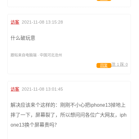
访客
2021-11-08 13:15:28
什么破玩意
跟帖来自电脑端 · 中国河北沧州
顶:
1
踩:
0
回复
访客
2021-11-08 13:01:45
解决应该来个这样的：刚刚不小心把iphone13掉地上
摔了一下，屏幕裂了，所以想问问各位广大网友，iph
one13换个屏幕贵吗？