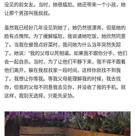
没见的前女友。当时，她很尴尬。她还带来一个小孩，她
让那个男孩叫我叔叔。
虽然我已经好几年没见到她了，她仍然很漂亮，但是她的
脸有点憔悴。为了缓解尴尬，我说请她吃饭，她欣然同意
了。当我在餐馆点好菜时，我问她为什么当年突然失踪
了。她说：“我的父母以死相逼。如果我不跟你分手，他们
会一起自杀。当时，为了让他们平静下来，我不得不跟着
他们离开，躲在我叔叔家一段时间，这样你就找不到我
了。我想让你等我。等我父母能理解我的时候，我去找
你，但我的父母不同意我去见你，并没收了我的手机。就
这样，我别无选择，只能先妥协。