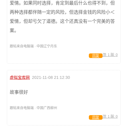
爱情。如果同时选择，肯定到最后什么也得不到，但
两种选择都伴随一定的风险，但选择金钱的风险小＜
爱情，但却亏欠了道德。这个还真没有一个完美的答
案。
跟帖来自电脑端 · 中国辽宁丹东
顶:
1
踩:
0
回复
虚拟宝库网
2021-11-08 21:12:30
故事很好
跟帖来自电脑端 · 中国广西柳州
顶:
1
踩:
0
回复