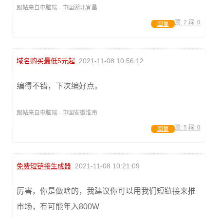
跟帖来自电脑端 · 中国湖北宜昌
顶:
2
踩:
0
回复
域名购买最低5元起
2021-11-08 10:56:12
编得不错，下次编好点。
跟帖来自电脑端 · 中国安徽淮南
顶:
5
踩:
0
回复
免费短链接生成器
2021-11-08 10:21:09
厉害，你是做啥的，我建议你可以用我们短链接来推
市场，有可能年入800W