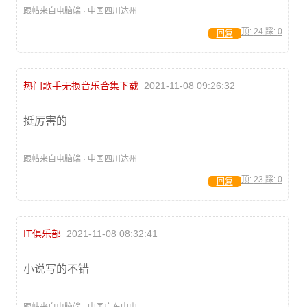
跟帖来自电脑端 · 中国四川达州
顶:
24
踩:
0
回复
热门歌手无损音乐合集下载
2021-11-08 09:26:32
挺厉害的
跟帖来自电脑端 · 中国四川达州
顶:
23
踩:
0
回复
IT俱乐部
2021-11-08 08:32:41
小说写的不错