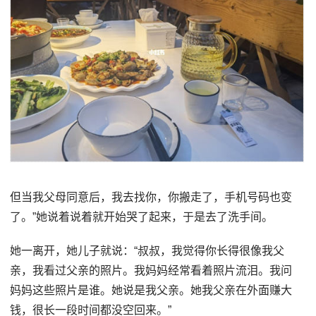
但当我父母同意后，我去找你，你搬走了，手机号码也变
了。”她说着说着就开始哭了起来，于是去了洗手间。
她一离开，她儿子就说：“叔叔，我觉得你长得很像我父
亲，我看过父亲的照片。我妈妈经常看着照片流泪。我问
妈妈这些照片是谁。她说是我父亲。她我父亲在外面赚大
钱，很长一段时间都没空回来。”