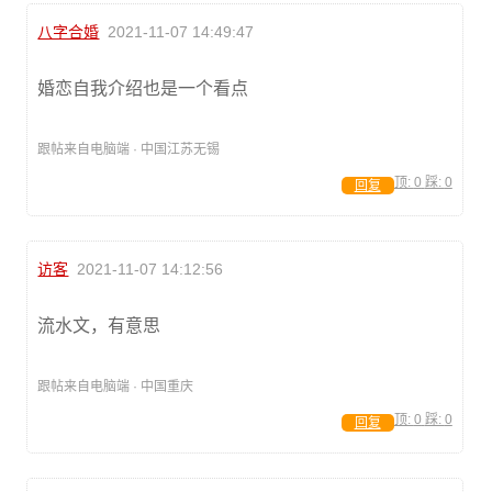
八字合婚
2021-11-07 14:49:47
婚恋自我介绍也是一个看点
跟帖来自电脑端 · 中国江苏无锡
顶:
0
踩:
0
回复
访客
2021-11-07 14:12:56
流水文，有意思
跟帖来自电脑端 · 中国重庆
顶:
0
踩:
0
回复