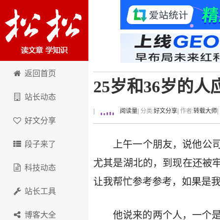
卢松松博客
返回首页
25岁和36岁的
站长动态
|
阅读量
| 分类:
好文分享
| 作者:
转载大师
好文分享
上午一个朋友，说他公
段子来了
尤其是湖北的，到现在还被
科技动态
让我帮忙参考参考，如果是
站长工具
他说来的两个人，一个是
博客大全