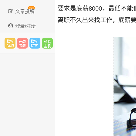
要求是底薪8000，最低不能
文章投稿
离职不久出来找工作，底薪要
登录/注册
松松
进微
松松
松松
云市
信群
软文
云主
场
机