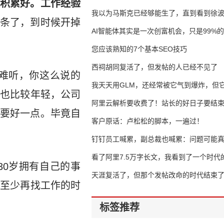
积累好。工作经验
我以为马斯克已经够能生了，直到看到徐
条了，到时候开掉
AI智能体其实是一次创富机会，只是99%
错过了
您应该熟知的7个基本SEO技巧
西祠胡同复活了，但发帖的人已经不见了
难听，你这么说的
我天天用GLM，还经常被它气到爆炸，但它
司也比较年轻，公司
16万亿
阿里云解析要收费了！站长的好日子要结
要好一点。毕竟自
客户原话：卢松松的脚本，一遍过！
钉钉员工喊累，副总裁也喊累：问题可能
了
看了阿里7.5万字长文，我看到了一个时代
30岁拥有自己的事
天涯复活了，但那个发帖改命的时代结束
，至少再找工作的时
标签推荐