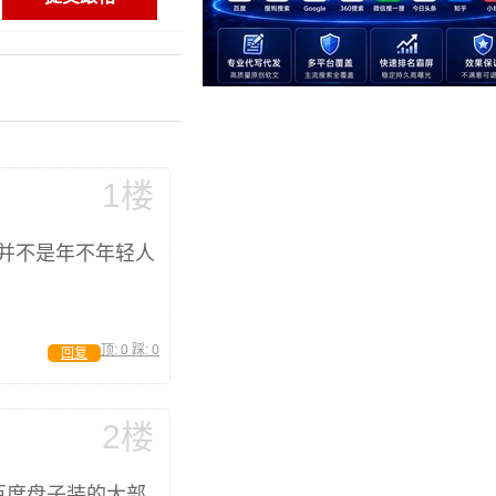
1楼
并不是年不年轻人
顶:
0
踩:
0
回复
2楼
百度盘子装的大部