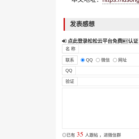
发表感想
点此登录松松云平台免费
认证
名 称
联系
QQ
微信
网址
QQ
验证
35
◎已有
人跟帖
，
进微信群