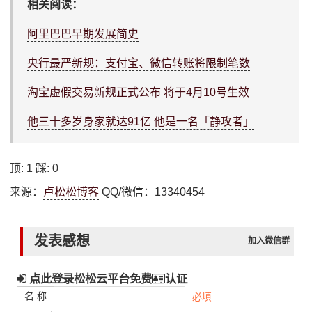
相关阅读：
阿里巴巴早期发展简史
央行最严新规：支付宝、微信转账将限制笔数
淘宝虚假交易新规正式公布 将于4月10号生效
他三十多岁身家就达91亿 他是一名「静攻者」
顶:
1
踩:
0
来源：
卢松松博客
QQ/微信：13340454
发表感想
加入微信群
点此登录松松云平台免费
认证
名 称
必填