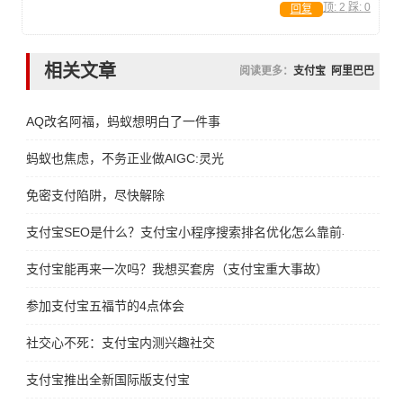
顶:
2
踩:
0
回复
相关文章
阅读更多：
支付宝
阿里巴巴
AQ改名阿福，蚂蚁想明白了一件事
蚂蚁也焦虑，不务正业做AIGC:灵光
免密支付陷阱，尽快解除
支付宝SEO是什么？支付宝小程序搜索排名优化怎么靠前与如何推
支付宝能再来一次吗？我想买套房（支付宝重大事故）
参加支付宝五福节的4点体会
社交心不死：支付宝内测兴趣社交
支付宝推出全新国际版支付宝