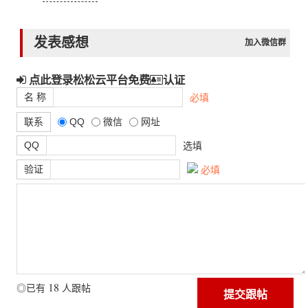
发表感想
加入微信群
点此登录松松云平台免费
认证
名 称
必填
联系
QQ
微信
网址
QQ
选填
验证
必填
18
◎已有
人跟帖