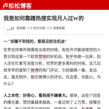
卢松松博客
我是如何靠蹭热搜实现月入过W的
|
阅读量
| 分类:
好文分享
| 作者:
读者投稿
一.“说赚不到钱的，都是没抓住机会”
在罗志祥事件刚爆发出来的时候，有些许可敏锐嗅觉的人
意识到这是一个趁势
营销
的好机会。
知乎
热搜一出来，别
人还在忙着写深度分析，挖罗的更多黑料的时候，这几位
就早早的复制了
微博
的热门评论，引经据典一番，发出
去。毫无例外，能在微博火的评论。在这里，也能火。为
什么?
人之本性：好奇心，看热闹不嫌事大。
很快，这些个回答
的曝光量，赞同量越来越高，一度达到了上万赞，按曝光