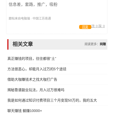
信息差，套路，推广，吸粉
跟帖来自电脑端 · 中国江苏南通
顶:
0
踩:
0
回复
相关文章
阅读更多：
网赚
真正赚钱的项目，往往都很“土”
方法很恶心，却能月入过万的5个途径
借助大咖賺钱术之找大咖打广告
揭秘靠谱副业玩法，月入过万很难吗
我是如何通过知识付费项目三个月变现50万的，我的五大引流方法
聊天赚钱 躺赚10000+