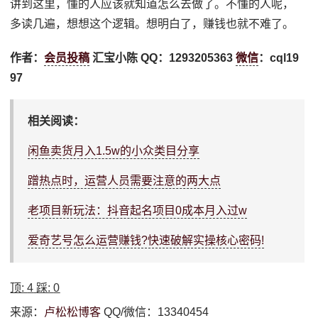
讲到这里，懂的人应该就知道怎么去做了。不懂的人呢，
多读几遍，想想这个逻辑。想明白了，赚钱也就不难了。
作者：
会员投稿
汇宝小陈 QQ：1293205363
微信
：cql19
97
相关阅读：
闲鱼卖货月入1.5w的小众类目分享
蹭热点时，运营人员需要注意的两大点
老项目新玩法：抖音起名项目0成本月入过w
爱奇艺号怎么运营赚钱?快速破解实操核心密码!
顶:
4
踩:
0
来源：
卢松松博客
QQ/微信：13340454