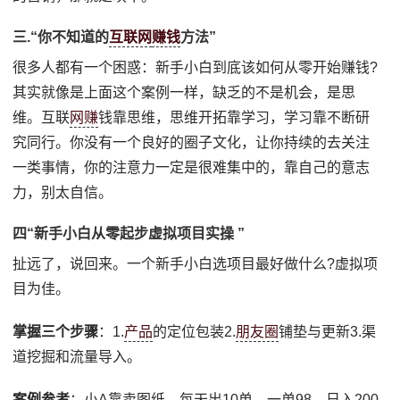
三.“你不知道的
互联网
赚钱
方法”
很多人都有一个困惑：新手小白到底该如何从零开始赚钱?
其实就像是上面这个案例一样，缺乏的不是机会，是思
维。互联
网赚
钱靠思维，思维开拓靠学习，学习靠不断研
究同行。你没有一个良好的圈子文化，让你持续的去关注
一类事情，你的注意力一定是很难集中的，靠自己的意志
力，别太自信。
四“新手小白从零起步虚拟项目实操 ”
扯远了，说回来。一个新手小白选项目最好做什么?虚拟项
目为佳。
掌握三个步骤
：1.
产品
的定位包装2.
朋友圈
铺垫与更新3.渠
道挖掘和流量导入。
案例参考
：小A靠卖图纸，每天出10单，一单98，日入200