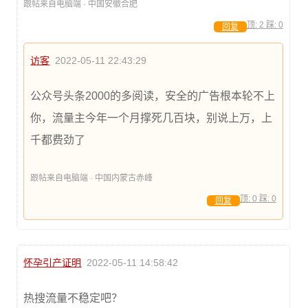
跟帖来自电脑端 · 中国安徽合肥
顶:
2
踩:
0
回复
访客
2022-05-11 22:43:29
公众号头条2000的多阅读，安全的广告根本轮不上
你，流量主今年一个月撑死几百块，别说上万，上
千都费劲了
跟帖来自电脑端 · 中国内蒙古赤峰
顶:
0
踩:
0
回复
怀孕引产证明
2022-05-11 14:58:42
热搜流量不稳定吧？