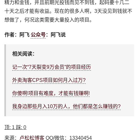
精力和金钱，并且前期光投钱而见不到钱，起码要十几二
十天之后才能有收益。现在的很多人啊，3天没见到钱就不
想做了，何况这类需要大量投入的项目。
作者：阿飞
公众号
：阿飞说
相关阅读：
记一次“7天裂变9万会员”的项目经历
外卖淘客CPS项目如何月入过万?
你傻啊!项目有难度，才能有钱赚啊!
我身边那些月入10万的人，他们都是怎么赚钱的?
顶:
1
踩:
0
来源：
卢松松博客
QQ/微信：13340454