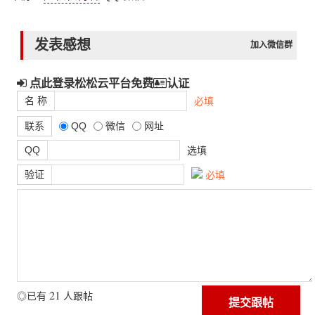
发表感想
加入微信群
点此登录松松云平台免费
认证
名 称
必填
联系
QQ
微信
网址
QQ
选填
验证
必填
21
◎已有
人跟帖