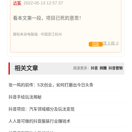
访客
2022-05-13 12:57:37
看本文第一段，项目已死的意思！
跟帖来自电脑端 · 中国浙江杭州
顶:
0
踩:
0
回复
相关文章
阅读更多：
抖音
网赚
抖音营销
张一鸣的前传：5次创业，如何打磨出今日头条
抖音手绘玩法揭秘
抖音项目：汽车领域细分及玩法变现
人人皆可做的抖音服装行业赚钱术