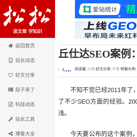
卢松松博客
返回首页
丘仕达SEO案例
站长动态
|
阅读量
| 分类:
好文分享
| 作者:
转载大师
好文分享
不知不觉已经2011年了
段子来了
了不少SEO方面的经验。2
科技动态
浅。
站长工具
今天要公布的这个案例
博客大全