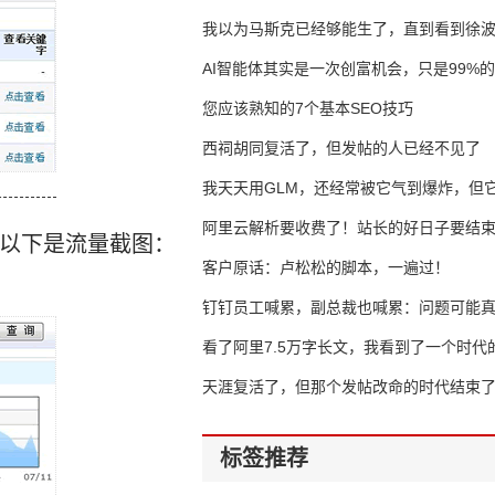
我以为马斯克已经够能生了，直到看到徐
AI智能体其实是一次创富机会，只是99%
错过了
您应该熟知的7个基本SEO技巧
西祠胡同复活了，但发帖的人已经不见了
我天天用GLM，还经常被它气到爆炸，但它
16万亿
阿里云解析要收费了！站长的好日子要结
。以下是流量截图：
客户原话：卢松松的脚本，一遍过！
钉钉员工喊累，副总裁也喊累：问题可能
了
看了阿里7.5万字长文，我看到了一个时代
天涯复活了，但那个发帖改命的时代结束
标签推荐