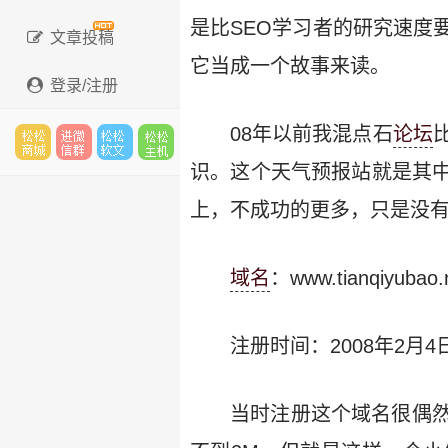
是比SEO学习者的研究速度
文章投稿
它当成一个故事来读。
登录/注册
08年以前我混点石
论坛
识。这个天气预报站就是其
松松
进微
松松
松松
上，不成功的更多，只是没
云市
信群
软文
云主
域名
：www.tianqiyubao.
注册时间：2008年2月4
场
机
当时注册这个域名很偶