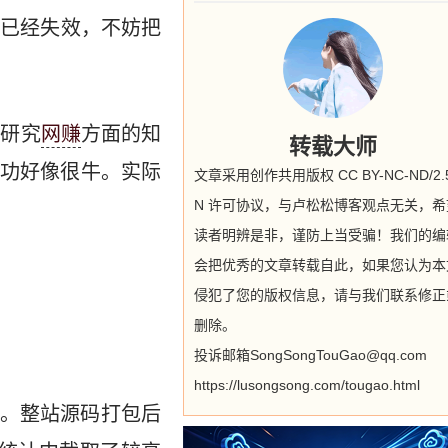
法已经失效，不妨把
始研究
网赚
方面的知
转载大师
功好像很牛。实际
文章采用创作共用版权 CC BY-NC-ND/2.5
N 许可协议，与卢松松博客观点无关，希
读者明辨是非，谨防上当受骗！我们的编
会把优秀的文章转载自此，如果您认为本
侵犯了您的版权信息，请与我们联系修正
删除。
投诉邮箱SongSongTouGao@qq.com
https://lusongsong.com/tougao.html
。整站源码打包后