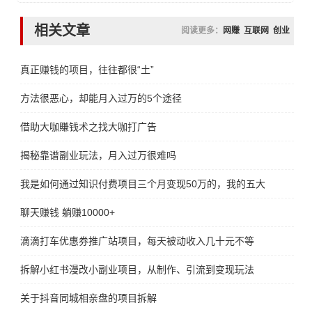
相关文章
阅读更多：
网赚
互联网
创业
真正赚钱的项目，往往都很“土”
方法很恶心，却能月入过万的5个途径
借助大咖賺钱术之找大咖打广告
揭秘靠谱副业玩法，月入过万很难吗
我是如何通过知识付费项目三个月变现50万的，我的五大引流方法
聊天赚钱 躺赚10000+
滴滴打车优惠券推广站项目，每天被动收入几十元不等
拆解小红书漫改小副业项目，从制作、引流到变现玩法
关于抖音同城相亲盘的项目拆解