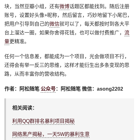
块，当然豆瓣小组，还有
微博
话题区都能找到。随后注册
账号，设置好头像+昵称，然后留言，巧妙地留下小尾巴，
把用户引导到自己的
微信
就可以了，每天都按时到各大平
台上溜达一圈，如果你舍得花钱，也可以做付费推广，
流
量
更精准。
任何一个信息差，都能成为一个项目，光会做项目不行，
还得会有举一反三的思维，这样才能衍生出多条变现的思
路，从而丰富你的营收结构。
作者：阿松随笔
公众号
：阿松随笔 微信：asong2202
相关阅读：
利用QQ群排名暴利项目揭秘
网络黑产揭秘，一天5W的暴利生意