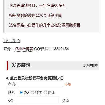
信息差赚钱项目，一年净赚60多万
揭秘暴利的微信公众号派单项目
适合网络小白操作的几个虚拟资源网赚项目
顶:
1
踩:
0
来源：
卢松松博客
QQ/微信：13340454
发表感想
加入微信群
点此登录松松云平台免费
认证
名 称
必填
联系
QQ
微信
网址
QQ
选填