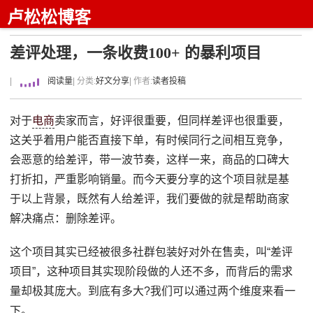
卢松松博客
差评处理，一条收费100+ 的暴利项目
|
阅读量
| 分类:
好文分享
| 作者:
读者投稿
对于
电商
卖家而言，好评很重要，但同样差评也很重要，
这关乎着用户能否直接下单，有时候同行之间相互竞争，
会恶意的给差评，带一波节奏，这样一来，商品的口碑大
打折扣，严重影响销量。而今天要分享的这个项目就是基
于以上背景，既然有人给差评，我们要做的就是帮助商家
解决痛点：删除差评。
这个项目其实已经被很多社群包装好对外在售卖，叫“差评
项目”，这种项目其实现阶段做的人还不多，而背后的需求
量却极其庞大。到底有多大?我们可以通过两个维度来看一
下。