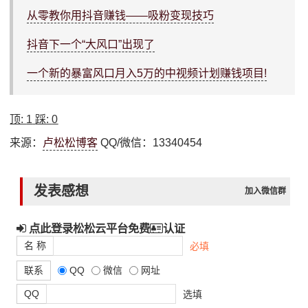
从零教你用抖音赚钱——吸粉变现技巧
抖音下一个“大风口”出现了
一个新的暴富风口月入5万的中视频计划赚钱项目!
顶:
1
踩:
0
来源：
卢松松博客
QQ/微信：13340454
发表感想
加入微信群
点此登录松松云平台免费
认证
名 称
必填
联系
QQ
微信
网址
QQ
选填