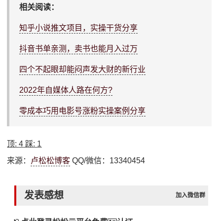
相关阅读：
知乎小说推文项目，实操干货分享
抖音书单亲测，卖书也能月入过万
四个不起眼却能闷声发大财的新行业
2022年自媒体人路在何方?
零成本巧用电影号涨粉实操案例分享
顶:
4
踩:
1
来源：
卢松松博客
QQ/微信：13340454
发表感想
加入微信群