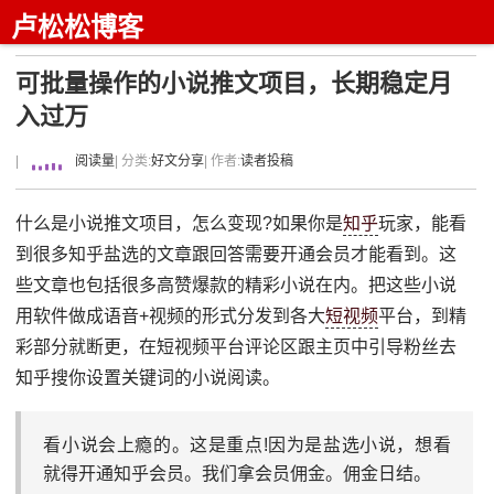
卢松松博客
可批量操作的小说推文项目，长期稳定月
入过万
|
阅读量
| 分类:
好文分享
| 作者:
读者投稿
什么是小说推文项目，怎么变现?如果你是
知乎
玩家，能看
到很多知乎盐选的文章跟回答需要开通会员才能看到。这
些文章也包括很多高赞爆款的精彩小说在内。把这些小说
用软件做成语音+视频的形式分发到各大
短视频
平台，到精
彩部分就断更，在短视频平台评论区跟主页中引导粉丝去
知乎搜你设置关键词的小说阅读。
看小说会上瘾的。这是重点!因为是盐选小说，想看
就得开通知乎会员。我们拿会员佣金。佣金日结。