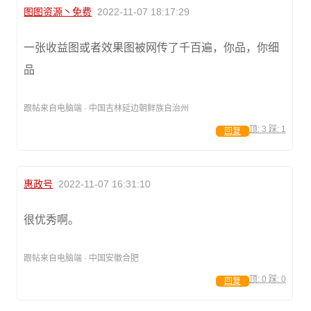
图图资源丶免费
2022-11-07 18:17:29
一张收益图或者效果图被网传了千百遍，你品，你细
品
跟帖来自电脑端 · 中国吉林延边朝鲜族自治州
顶:
3
踩:
1
回复
惠政号
2022-11-07 16:31:10
很优秀啊。
跟帖来自电脑端 · 中国安徽合肥
顶:
0
踩:
0
回复