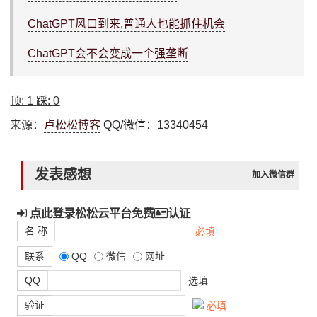
ChatGPT风口到来,普通人也能抓住机会
ChatGPT会不会变成一个强垄断
顶:
1
踩:
0
来源：
卢松松博客
QQ/微信：13340454
发表感想
加入微信群
点此登录松松云平台免费
认证
名 称
必填
联系
QQ
微信
网址
QQ
选填
验证
必填