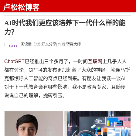
卢松松博客
AI时代我们更应该培养下一代什么样的能
力？
|
阅读量
| 分类:
好文分享
| 作者:
转载大师
ChatGPT
已经推出三个多月了，一时间
互联网
上几乎人人
都在讨论，GPT-4的发布更加刺激了大众的神经，就连马斯
克都惊呼人工智能的奇点已经到来。有朋友让我谈一谈AI
对于下一代教育会有哪些影响，我不是教育专家，且随便
说说自己的理解，抛砖引玉。