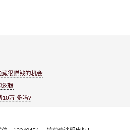
隐藏很赚钱的机会
的逻辑
10万 多吗?