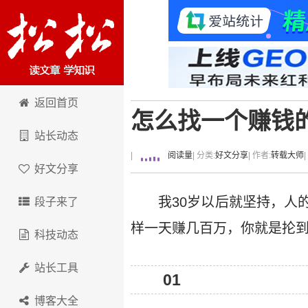
卢松松博客
返回首页
怎么找一个赚钱
站长动态
|
阅读量
| 分类:
好文分享
| 作者:
转载大师
好文分享
我30岁以后就坚持，人
段子来了
样一天赚几百万，你就是抡
科技动态
站长工具
01
博客大全