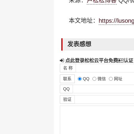
来源：
卢松松博客
QQ/微
本文地址：
https://luso
发表感想
点此登录松松云平台免费
认证
名 称
联系
QQ
微信
网址
QQ
验证