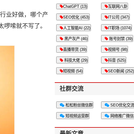
ChatGPT (13)
互联网八卦
行业好做，哪个产
SEO优化 (453)
IT公司 (347)
太啰嗦就不写了。
人工智能AI (22)
IT职场 (1074)
黑产灰产 (46)
账号封禁 (39)
直播带货 (39)
视频号 (98)
科技大佬 (29)
抖音 (525)
短视频 (54)
SEO新闻 (252)
社群交流
松松粉丝微信群
SEO优化交
短视频运营群
网络推广微信
最新文章