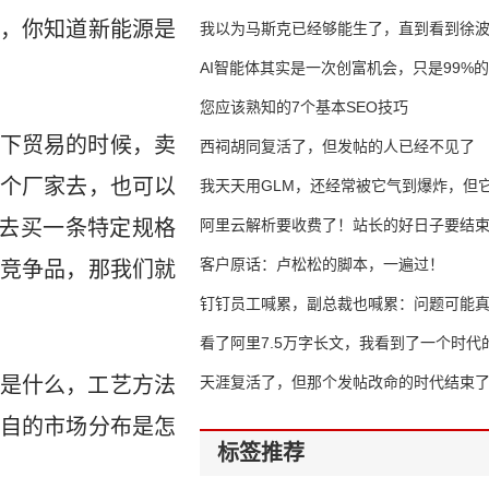
，你知道新能源是
我以为马斯克已经够能生了，直到看到徐
AI智能体其实是一次创富机会，只是99%
错过了
您应该熟知的7个基本SEO技巧
下贸易的时候，卖
西祠胡同复活了，但发帖的人已经不见了
个厂家去，也可以
我天天用GLM，还经常被它气到爆炸，但它
是去买一条特定规格
16万亿
阿里云解析要收费了！站长的好日子要结
客户原话：卢松松的脚本，一遍过！
竞争品，那我们就
钉钉员工喊累，副总裁也喊累：问题可能
了
看了阿里7.5万字长文，我看到了一个时代
是什么，工艺方法
天涯复活了，但那个发帖改命的时代结束
自的市场分布是怎
标签推荐