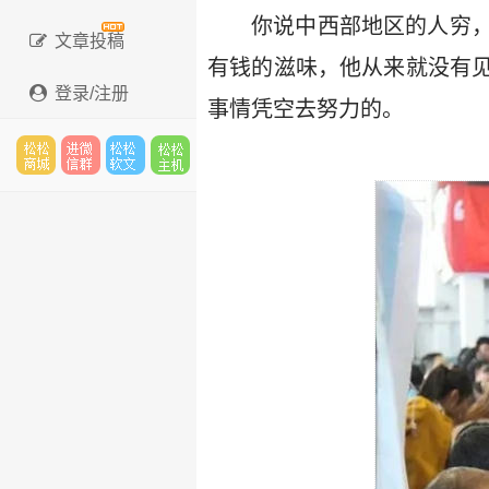
你说中西部地区的人穷
文章投稿
有钱的滋味，他从来就没有
登录/注册
事情凭空去努力的。
松松
进微
松松
松松
云市
信群
软文
云主
场
机