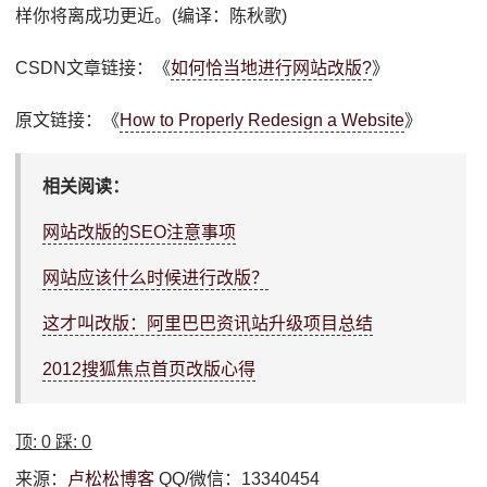
样你将离成功更近。(编译：陈秋歌)
CSDN文章链接：《
如何恰当地进行网站改版?
》
原文链接：《
How to Properly Redesign a Website
》
相关阅读：
网站改版的SEO注意事项
网站应该什么时候进行改版？
这才叫改版：阿里巴巴资讯站升级项目总结
2012搜狐焦点首页改版心得
顶:
0
踩:
0
来源：
卢松松博客
QQ/微信：13340454