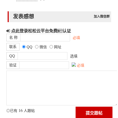
发表感想
加入微信群
点此登录松松云平台免费
认证
名 称
必填
联系
QQ
微信
网址
QQ
选填
验证
必填
16
◎已有
人跟帖