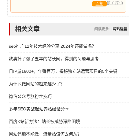
顶:
0
踩:
0
回复
相关文章
阅读更多：
网站运营
seo推广12年技术经验分享 2024年还能做吗？
我卖掉了做了五年的站长网，得到的问题与思考
日IP量1600+，年赚百万，揭秘独立站运营项目的5个关键点！
为什么做网站的越来越少了？
微信公众号涨粉丝技巧
多年SEO实战起站养站经验分享
百度K站新方法：站长被威胁深陷困境
网站还能不能做，流量站该何去何从？