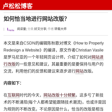
卢松松博客
如何恰当地进行网站改版？
|
阅读量
| 分类:
好文分享
| 作者:
转载大师
本文是来自CSDN的编辑陈秋歌对博文《How to Properly
Redesign a Website》的编译，原文作者Christian Vasile
是罗马尼亚的一个年轻网页设计师，介绍了如何对
网站进
行改版
的一些意见和建议，其最重要的是要保持与用户的
交流，利用他们的反馈和建议来逐步进行
网站
改版。
内容如下：
在
互联网
时代的今天，
网站改版十分频繁
。这多亏了新技
术的不断涌现(每个人都希望能跟随技术潮流)，也或许是因
为规则的不断改变。不论原因是什么，恰当的改版是相当