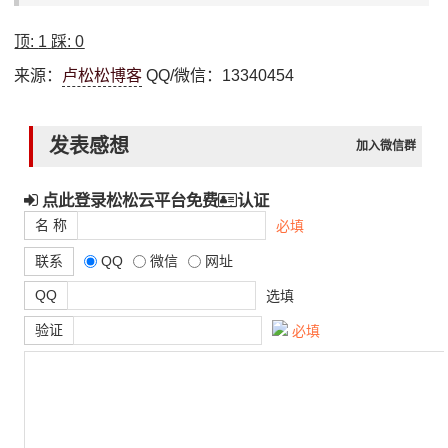
顶:
1
踩:
0
来源：
卢松松博客
QQ/微信：13340454
发表感想
加入微信群
点此登录松松云平台免费
认证
名 称
必填
联系
QQ
微信
网址
QQ
选填
验证
必填