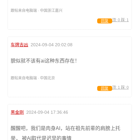
跟帖来自电脑端 · 中国浙江嘉兴
顶:
0
踩:
1
回复
车牌吉凶
2024-09-04 20:02:08
貌似就不该有ai这种东西存在！
跟帖来自电脑端 · 中国北京
顶:
1
踩:
0
回复
黑金刚
2024-09-04 17:36:46
醒醒吧，我们是肉身AI，站在祖先前辈的肩膀上托
举， 被AI取代是迟早的事情