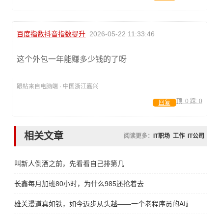
百度指数抖音指数提升
2026-05-22 11:33:46
这个外包一年能赚多少钱的了呀
跟帖来自电脑端 · 中国浙江嘉兴
顶:
0
踩:
0
回复
相关文章
阅读更多：
IT职场
工作
IT公司
叫新人倒酒之前，先看看自己排第几
长鑫每月加班80小时，为什么985还抢着去
雄关漫道真如铁，如今迈步从头越——一个老程序员的AI重生宣言