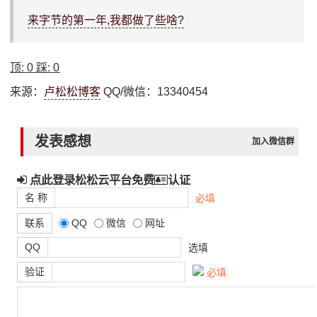
来字节的第一年,我都做了些啥?
顶:
0
踩:
0
来源：
卢松松博客
QQ/微信：13340454
发表感想
加入微信群
点此登录松松云平台免费
认证
名 称
必填
联系
QQ
微信
网址
QQ
选填
验证
必填