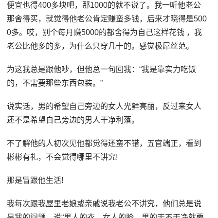
便宜也得400多块吧，那1000的就不说了。我一听他老公
那舍得买，就觉得他老公肯定赚蛮多钱，后来才晓得是500
0多。哎，别个每月赚5000的都舍得为自己这样花钱 ，我
老公比他多的多，为什么只穿几十的。感觉极屌丝范。
为这我总是跟他吵，但他总一句回我：“我是靠实力吃饭
的，不需要那些东西包装。”
说实话，男的希望自己旁边的女人光鲜亮丽，反过来女人
还不是希望自己旁边的男人干净利落。
不了解他的人初次见他都觉得还蛮不错，五官端正，看到
彬彬有礼，不会觉得哪里不讲究!
那是冒跟他生活!
我每次跟我屋里老娘或亲戚说我老公不讲究，他们总是说
是我的问题，说“男人的衣，女人的脸，男的干不干净就要