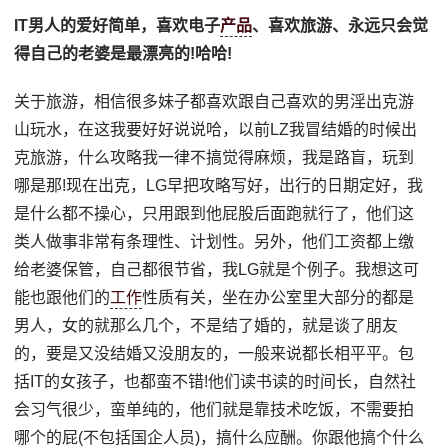
IT男人的爱好简单，喜欢电子
产品
、喜欢旅游、永远只会觉
得自己的老婆是最漂亮的!哈哈!
关于旅游，相信很多妹子都喜欢跟自己喜欢的男淫出克游
山玩水，在这我要好好说说哈，以前LZ我冒结婚的时候出
克旅游，什么攻略我一律不搞觉得麻烦，我是路盲，玩到
哪是那!现在出克，LG早把攻略写好，出行的日期定好，我
是什么都不操心，只用跟到他屁股后面跑就行了，他们这
类人做事非常有条理性、计划性。另外，他们工资都上缴
给老婆保管，自己都很节省，我LG就是个例子。我想这可
能也跟他们的
工作
性质有关，坐在办公室里大部分的都是
男人，女的就那么几个，不是结了婚的，就是谈了朋友
的，要是又没结婚又没朋友的，一般来说都长相平平。包
括IT的女孩子，也都蛮不错!他们读书读的时间长，自然社
会习气很少，蛮单纯的，他们就是靠技术吃饭，不需要拍
哪个的屁(不包括国企人员)，搞什么应酬。你跟他搞个什么