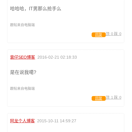
哈哈哈，IT男那么抢手么
跟帖来自电脑端
顶:
0
踩:
0
回复
衰仔SEO博客
2016-02-21 02:18:33
是在说我噶?
跟帖来自电脑端
顶:
1
踩:
0
回复
阿龙个人博客
2015-10-11 14:59:27