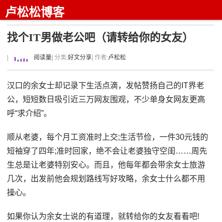
卢松松博客
找个IT男做老公吧（请转给你的女友）
|
阅读量
| 分类:
好文分享
| 作者:
卢松松
汉口的余女士却记录下生活点滴，发帖赞扬自己的IT界老
公，短短数日吸引近三万网友围观，不少单身女网友更高
呼“求介绍”。
顺从老婆，每个月工资准时上交;生活节俭，一件30元钱的
短袖穿了四年;准时回家，绝不会让老婆独守空闺……周先
生总是让老婆特别安心。而且，他每年都会带余女士旅游
几次，出发前他会规划路线写好攻略，余女士什么都不用
操心。
如果你认为余女士说的有道理，就转给你的女友看看吧!