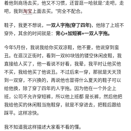
着他到商场去买，他又不习惯，还冒逛一哈就是:"走吧，走
吧，我到
淘宝
上面去买。”完全不配合。
鞋子，我更不想说，
一双人字拖(穿了四年)
，他除了上班不
穿外，其余的时间就是：
背心+加短裤+一双人字拖。
今年5月份，我说我给你买双凉鞋，他不要，他说穿到蛮
丑。在逛汉正街时，看到一双80块钱的镂空休闲皮鞋，我
直接给人买了，他一看说不好看，我晕，我平时让他买他
不买，我给他买了他说丑。不过后来一穿，那就是天天顶
到一双穿，不兴换的，再说他也冒得什么夏天的鞋子可以
给他换，除了穿了四年的人字拖。因为他在一个外企上
班，公司不允许穿短裤，所以他上班都 是长裤，然后他把
我给他买的休闲鞋当拖鞋穿，就是不穿进去，把鞋后跟给
踩平。这样凉快。
我不知道我这样描述大家看不看的懂。