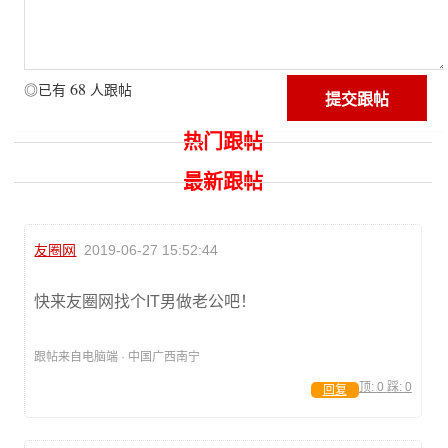
68
◎已有
人跟帖
热门跟帖
最新跟帖
友圈网
2019-06-27 15:52:44
快来友圈网找个IT男做老公吧！
跟帖来自电脑端 · 中国广西南宁
顶:
0
踩:
0
回复