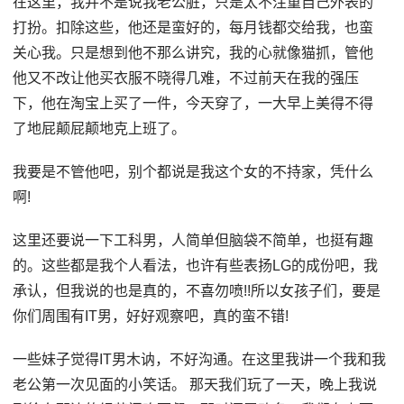
在这里，我并不是说我老公脏，只是太不注重自己外表的
打扮。扣除这些，他还是蛮好的，每月钱都交给我，也蛮
关心我。只是想到他不那么讲究，我的心就像猫抓，管他
他又不改让他买衣服不晓得几难，不过前天在我的强压
下，他在淘宝上买了一件，今天穿了，一大早上美得不得
了地屁颠屁颠地克上班了。
我要是不管他吧，别个都说是我这个女的不持家，凭什么
啊!
这里还要说一下工科男，人简单但脑袋不简单，也挺有趣
的。这些都是我个人看法，也许有些表扬LG的成份吧，我
承认，但我说的也是真的，不喜勿喷!!所以女孩子们，要是
你们周围有IT男，好好观察吧，真的蛮不错!
一些妹子觉得IT男木讷，不好沟通。在这里我讲一个我和我
老公第一次见面的小笑话。 那天我们玩了一天，晚上我说