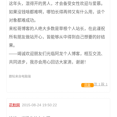
这年头，混得开的男人，才会备受女性欢迎与爱慕。
如果没钱啥都难啊，哪怕长得再帅又有什么用，谈个
对象都难成功。
来松哥博客的人绝大多数是草根个人站长，在此谨祝
所有朋友做站开心，皆能够从中得到自己想要的好结
果。
——竭诚欢迎朋友们光临阿龙个人博客，相互交流、
共同进步，我亦会用心回访大家滴，谢谢！
跟帖来自电脑端
顶:
1
踩:
1
回复
花粉网
2015-08-24 19:50:22