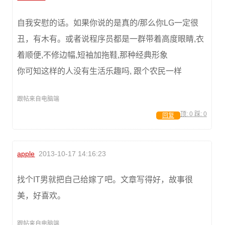
自我安慰的话。如果你说的是真的/那么你LG一定很
丑，有木有。或者说程序员都是一群带着高度眼睛,衣
着顺便,不修边幅,短袖加拖鞋,那种经典形象
你可知这样的人没有生活乐趣吗, 跟个农民一样
跟帖来自电脑端
顶:
0
踩:
0
回复
apple
2013-10-17 14:16:23
找个IT男就把自己给嫁了吧。文章写得好，故事很
美，好喜欢。
跟帖来自电脑端