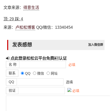
文章来源：
得意生活
顶:
29
踩:
4
来源：
卢松松博客
QQ/微信：13340454
发表感想
加入微信群
点此登录松松云平台免费
认证
名 称
必填
联系
QQ
微信
网址
QQ
选填
验证
必填