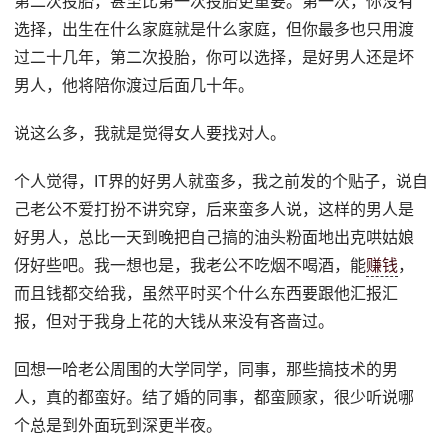
第二次投胎，甚至比第一次投胎更重要。第一次，你没有
选择，出生在什么家庭就是什么家庭，但你最多也只用渡
过二十几年，第二次投胎，你可以选择，是好男人还是坏
男人，他将陪你渡过后面几十年。
说这么多，我就是觉得女人要找对人。
个人觉得，IT界的好男人就蛮多，我之前发的个贴子，说自
己老公不爱打扮不讲究穿，后来蛮多人说，这样的男人是
好男人，总比一天到晚把自己搞的油头粉面地出克哄姑娘
伢好些吧。我一想也是，我老公不吃烟不喝酒，能
赚钱
，
而且钱都交给我，虽然平时买个什么东西要跟他汇报汇
报，但对于我身上花的大钱从来没有吝啬过。
回想一哈老公周围的大学同学，同事，那些搞技术的男
人，真的都蛮好。结了婚的同事，都蛮顾家，很少听说哪
个总是到外面玩到深更半夜。