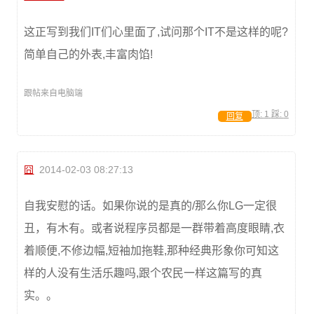
这正写到我们IT们心里面了,试问那个IT不是这样的呢?
简单自己的外表,丰富肉馅!
跟帖来自电脑端
顶:
1
踩:
0
回复
囧
2014-02-03 08:27:13
自我安慰的话。如果你说的是真的/那么你LG一定很
丑，有木有。或者说程序员都是一群带着高度眼睛,衣
着顺便,不修边幅,短袖加拖鞋,那种经典形象你可知这
样的人没有生活乐趣吗,跟个农民一样这篇写的真
实。。