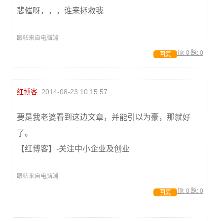
悲催呀，，，谁来拯救我
跟帖来自电脑端
顶:
0
踩:
0
回复
红博客
2014-08-23 10:15:57
要是我老婆看到这边文章，并能引以为豪，那就好
了。
【红博客】-关注中小企业及创业
跟帖来自电脑端
顶:
0
踩:
0
回复