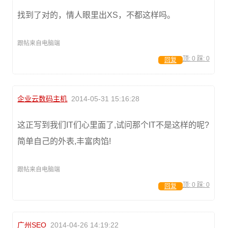
找到了对的，情人眼里出XS，不都这样吗。
跟帖来自电脑端
顶:
0
踩:
0
回复
企业云数码主机
2014-05-31 15:16:28
这正写到我们IT们心里面了,试问那个IT不是这样的呢?
简单自己的外表,丰富肉馅!
跟帖来自电脑端
顶:
0
踩:
0
回复
广州SEO
2014-04-26 14:19:22