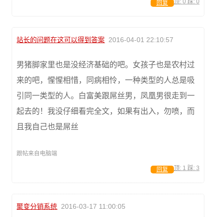
顶:
0
踩:
0
回复
站长的问题在这可以得到答案
2016-04-01 22:10:57
男猪脚家里也是没经济基础的吧。女孩子也是农村过
来的吧，惺惺相惜，同病相怜，一种类型的人总是吸
引同一类型的人。白富美跟屌丝男，凤凰男很走到一
起去的！我没仔细看完全文，如果有出入，勿喷，而
且我自己也是屌丝
跟帖来自电脑端
顶:
1
踩:
3
回复
聚变分销系统
2016-03-17 11:00:05