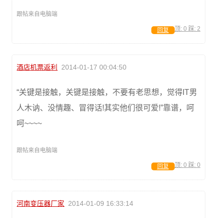
跟帖来自电脑端
顶:
0
踩:
2
回复
酒店机票返利
2014-01-17 00:04:50
“关键是接触，关键是接触，不要有老思想，觉得IT男
人木讷、没情趣、冒得话!其实他们很可爱!”靠谱，呵
呵~~~~
跟帖来自电脑端
顶:
0
踩:
0
回复
河南变压器厂家
2014-01-09 16:33:14