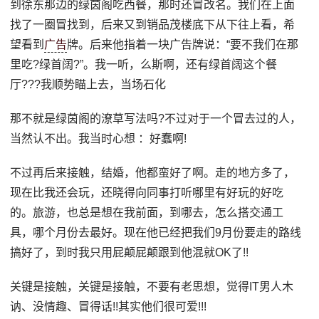
到徐东那边的绿茵阁吃西餐，那时还冒改名。我们在上面
找了一圈冒找到，后来又到销品茂楼底下从下往上看，希
望看到
广告
牌。后来他指着一块广告牌说：“要不我们在那
里吃?绿首阔?”。我一听，么斯啊，还有绿首阔这个餐
厅???我顺势瞄上去，当场石化
那不就是绿茵阁的潦草写法吗?不过对于一个冒去过的人，
当然认不出。我当时心想 ：好蠢啊!
不过再后来接触，结婚，他都蛮好了啊。走的地方多了，
现在比我还会玩，还晓得向同事打听哪里有好玩的好吃
的。旅游，也总是想在我前面，到哪去，怎么搭交通工
具，哪个月份去最好。现在他已经把我们9月份要走的路线
搞好了，到时我只用屁颠屁颠跟到他混就OK了!!
关键是接触，关键是接触，不要有老思想，觉得IT男人木
讷、没情趣、冒得话!!其实他们很可爱!!!