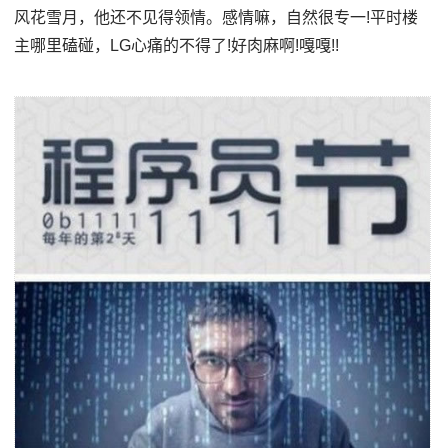
风花雪月，他还不见得领情。感情嘛，自然很专一!平时楼
主哪里磕碰，LG心痛的不得了!好肉麻啊!嘎嘎!!