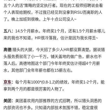
五个人的活”策略的坚定执行者。现在的工程师招聘说会看
个人表现给期权，不过我已经见到没拿到RSU而离职的人
了。晚上加班到很晚，上午十点公司没人~
五八：
14.5个月薪水，年终奖1个月，还有1.5个月薪水哪儿
来的我也不知道，HR很冷落我，估计是因为我长得丑~
高德:
猎头的大腿，今天招了多少人HR都没算清楚。据说猎
头服务费就花了小一千万，铺天盖地的做广告，薪水也不
落人后。高德地图这个部门今年年终奖估计得超4个月薪
水，其他部门全年年薪也都在15薪左右。
京东
：
每个月有1000*(0.8-1.2)的绩效，年终奖1-2个月，能
拿到两个月的都是很厉害的人物了。
美团：
美团喜欢用内部推荐的方式招聘，所以猎头洞悉的
内部资讯也不多。只知道内部技术氛围不错，稳定度很