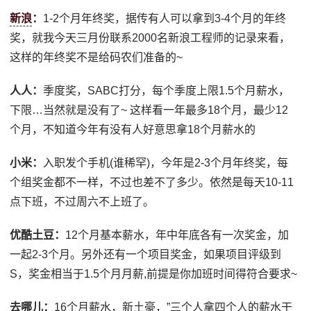
新浪
：
1-2个月年终奖，据传有人可以拿到3-4个月的年终
奖，就我今天三月份联系2000名新浪工程师的记录来看，
这样的年终奖不是给码农们准备的~
人人：
季度奖，SABC打分，每个季度上限1.5个月薪水，
下限…当然就是没有了~ 这样看一年最多18个月，最少12
个月，不知道今年有没有人好意思拿18个月薪水的
小米：
入职发个手机(谁稀罕)，今年是2-3个月年终奖，每
个组奖金都不一样，不过也差不了多少。依然是每天10-11
点下班，不过周六不上班了。
优酷土豆：
12个月基本薪水，年中年底各有一次奖金，加
一起2-3个月。另外还有一个项目奖金，如果项目评级到
S，奖金相当于1.5个月月薪,前提是你加班时间得符合要求~
去哪儿：
16个月薪水，新土豪，”三个人拿四个人的薪水干