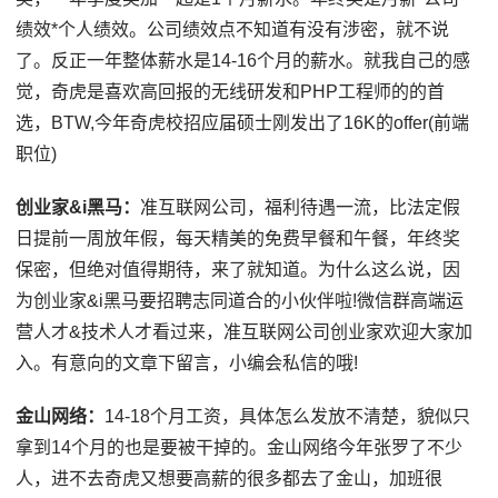
绩效*个人绩效。公司绩效点不知道有没有涉密，就不说
了。反正一年整体薪水是14-16个月的薪水。就我自己的感
觉，奇虎是喜欢高回报的无线研发和PHP工程师的的首
选，BTW,今年奇虎校招应届硕士刚发出了16K的offer(前端
职位)
创业家&i黑马：
准互联网公司，福利待遇一流，比法定假
日提前一周放年假，每天精美的免费早餐和午餐，年终奖
保密，但绝对值得期待，来了就知道。为什么这么说，因
为创业家&i黑马要招聘志同道合的小伙伴啦!微信群高端运
营人才&技术人才看过来，准互联网公司创业家欢迎大家加
入。有意向的文章下留言，小编会私信的哦!
金山网络：
14-18个月工资，具体怎么发放不清楚，貌似只
拿到14个月的也是要被干掉的。金山网络今年张罗了不少
人，进不去奇虎又想要高薪的很多都去了金山，加班很