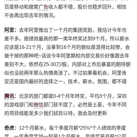
百度移动和搜索
广告
收入都不错，股价也稳步回升，相信
不会再出现去年的情况。
阿里：
去年阿里推出了一个月的集团奖励，我估计今年也
差不多。按绩效最高的那一类年终奖达到9个月，所以薪水
应该是16-21个月，没拿到16个月的貌似是混得比较惨，会
被干掉的那种吧~话说今年阿里期权内部交易价好像跟去年
差别不大，依然在25-30刀/股，内部对上市后暴富的期待貌
似也没前两年那么热情高涨了。不过如果看机会，阿里肯
定还是国内最好的选择之一，技术，薪水，氛围，都不错
腾讯
：
北京的部门都是0-4个月年终奖，平均3个月，深圳
的游戏部门和
微信
部门就不提了，必然是土豪，今年不同
的项目组能发多少我们拭目以待，我会及时更新
奇虎：
12个月薪水，每个季度月薪*25%*个人绩效的季度
奖，一年季度奖加一起是1个月薪水。年终奖是月薪*公司