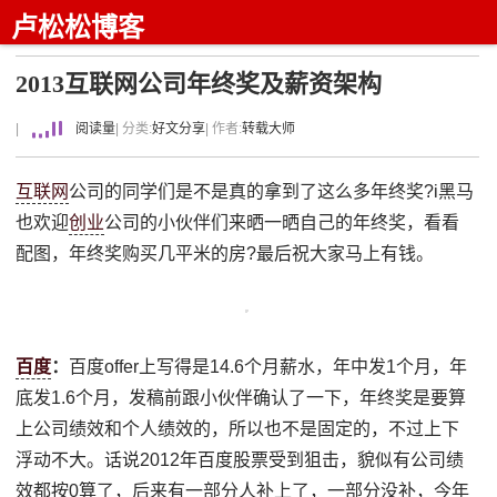
卢松松博客
2013互联网公司年终奖及薪资架构
|
阅读量
| 分类:
好文分享
| 作者:
转载大师
互联网
公司的同学们是不是真的拿到了这么多年终奖?i黑马
也欢迎
创业
公司的小伙伴们来晒一晒自己的年终奖，看看
配图，年终奖购买几平米的房?最后祝大家马上有钱。
百度
：
百度offer上写得是14.6个月薪水，年中发1个月，年
底发1.6个月，发稿前跟小伙伴确认了一下，年终奖是要算
上公司绩效和个人绩效的，所以也不是固定的，不过上下
浮动不大。话说2012年百度股票受到狙击，貌似有公司绩
效都按0算了，后来有一部分人补上了，一部分没补，今年