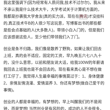
我这里强调下(因为经常有人质问我,技术不过尔尔)，我从来
不承认我是什么技术大牛，大学考试关于计算机方面的，
我都是抄袭我大学舍友(真的实力派，现在在
腾讯
)才没挂科
的,真正技术牛B的人很少写这玩意，写博客出书的那些都
是些会点基础的人(大多数人)，带领小白入门的，但是我们
应该感谢这些人，至少他们带领我们入了门。
创业是条不归路，我们像是散养了野狗，如果让我们回去
上班，真的会不适应，固定的工资，早九晚五六七八九十
的，没什么意思，以前和朋友说大话，给我100W的年薪请
我回去上班我也是不会回去的。现在看来真心是不想在做
打工仔了，我觉得人生最幸福的事情莫过于：1、身体健康
2、亲情友情浇灌、爱情滋养 3、你还有梦想(做自己爱干的
事情)。
创业的人都是幸福的，有梦想的，早上叫醒我们的不是闹
钟，而是梦想! 当然创业是有风险的，成功的人不会很多，