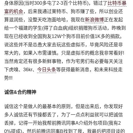
身体原因(当时300多屯了2-3百个比特币)，错过了
比特币暴
富的机会
，后来我通过莱特币、狗币赚了些，所以创业还
算滋润些，没整天吃泡面哈哈，我现在
新浪
微博
正在发起
给一个福建的学生(得了白血病)组织捐赠狗币活动，昨晚到
现在已经收到全国狗友12W个狗币目前价值1K多的捐款。
说这些并不是怂恿大家去玩这些虚拟币，毕竟风险还是非
常大的，如果入市需谨慎。只是虚拟币的概念我非常看好!
当然肯定还有很多新鲜事物，作为宅男们有必要每天关注
下虎嗅、36kr、
今日头条
等获得最新消息，和未来科技走
势!!!
诚信&合约精神
诚信这个是做人的最基本的原则，但是出来后，你发现好
多人诚信还有节操都丢了，为了一点点利益就可以把诚信
丢掉，记得一开始我帮前腾讯同事A介绍外包项目(我有2
0%提成)，然后前腾讯同事B找到了我，我最后把项目谈的