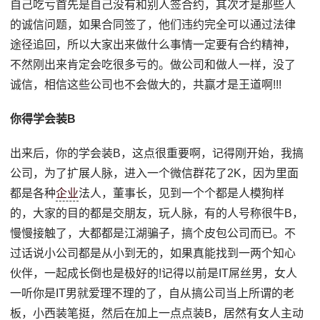
自己吃亏首先是自己没有和别人签合约，其次才是那些人
的诚信问题，如果合同签了，他们违约完全可以通过法律
途径追回，所以大家出来做什么事情一定要有合约精神，
不然刚出来肯定会吃很多亏的。做公司和做人一样，没了
诚信，相信这些公司也不会做大的，共赢才是王道啊!!!
你得学会装B
出来后，你的学会装B，这点很重要啊，记得刚开始，我搞
公司，为了扩展人脉，进入一个微信群花了2K，因为里面
都是各种
企业
法人，董事长，见到一个个都是人模狗样
的，大家的目的都是交朋友，玩人脉，有的人号称很牛B，
慢慢接触了，大都都是江湖骗子，搞个皮包公司而已。不
过话说小公司都是从小到无的，如果真能找到一两个知心
伙伴，一起成长倒也是极好的!记得以前是IT屌丝男，女人
一听你是IT男就爱理不理的了，自从搞公司当上所谓的老
板，小西装笔挺，然后在加上一点点装B，居然有女人主动