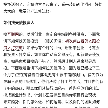
投怀送抱了，泡妞也容易起来了，看来装B是门学问。好处
大大的，我要好好进修进修。
如何找天使投资人
搞
互联网
的，以后创业，肯定会接触到各种融资，下面我
讲下如何找天使投资，（相关阅读：
初次创业者怎么跟投
资人打交道
）如果你有个好的idea，想出来创业，肯定会
和投资人打交道，如果你启动资金都没有，那就是天使投
资，如果你项目搞的不错了，然后想让别人进来那是风
投。下面我着重讲下如何拉天使风投，因为我已经拉了三
个月了(正在筹备着伯骐科技,有个很不错的项目)。首先作为
在职人员的IT极客们，你们厌倦了打工的生活，并且你们有
了好的idea，那么你们赶快行动起来，首先把你们的想法
搞成商业计划书，计划书里要搞些目前你项目行业现状、
未来趋势、你们怎么做、如何运营、以及你们的团队如何