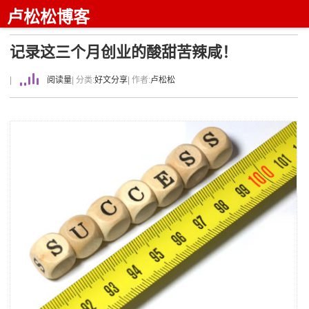
卢松松博客
记录这三个月创业的酸甜苦辣咸！
|
阅读量
| 分类:
好文分享
| 作者:
卢松松