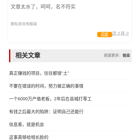
文章太水了，呵呵，名不符实
跟帖来自电脑端
顶:
0
踩:
0
回复
相关文章
阅读更多：
创业
真正赚钱的项目，往往都很“土”
不要在错误的时间，努力做正确的事情
一个6000万产值老板，2年后在县城打零工
有钱之后最大的陷阱：证明自己还能行
信息差，就是机会
这事真够给咱长脸的