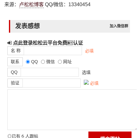
来源：
卢松松博客
QQ/微信：13340454
发表感想
加入微信群
点此登录松松云平台免费
认证
名 称
必填
联系
QQ
微信
网址
QQ
选填
验证
必填
6
◎已有
人跟帖