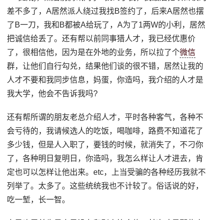
差不多了，A居然派人绕过我找B签约了，后来A居然也摆
了B一刀，我和B都被A给玩了，A为了1两W的小利，居然
把诚信给丢了。还有帮以前同事猎人才，我已经优惠价
了，很相信他，因为是在外地的业务，所以拉了个
微信
群，让他们自行勾兑，结果他们谈的很不错，居然让我的
人才不要和我同步信息，妈蛋，你造吗，我介绍的人才是
我大学，他会不告诉我吗?
还有帮所谓的朋友老总介绍人才，平时各种客气，各种不
会亏待的，我请候选人的吃饭，喝咖啡，路费不知道花了
多少钱，但是人入职了，要钱的时候，就消失了，不刁你
了，各种明日复明日，你造吗，我怎么样让人才进去，肯
定也可以怎样让他出来。etc，上当受骗的各种经历我就不
列举了。太多了。这些统统我也不计较了。俗话说的好，
吃一堑，长一智。