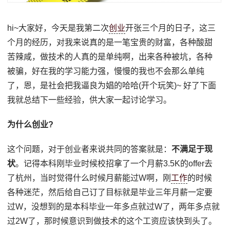
hi~大家好，今天是我第二次
创业
开张三个月的日子，这三
个月的经历，对我来说真的是一笔宝贵的财富，各种酸甜
苦辣咸，做技术的人真的是单纯啊，出来各种被坑，各种
被骗，好在我的学习能力强，慢慢的我也不会那么单纯
了，恩，是社会把我逼良为娼的哈哈(开个玩笑)~ 好了下面
我就总结下一些经验，供大家一起讨论学习。
为什么创业?
这个问题，对于创业者来说共同的答案就是：
不满足于现
状
。记得本科刚毕业时候校招拿了一个月薪3.5K的offer去
了杭州，当时觉得什么时候月薪能过W啊，刚
工作
的时候
各种迷茫，然后给自己订了目标就是毕业三年月薪一定要
过W，没想到的是本科毕业一年多点就过W了，两年多点就
过2W了，那时候意识到做技术的这个工资应该快到头了。