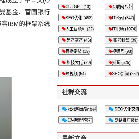
程成立了甲骨文(O
ChatGPT (13)
互联网八卦
尔曼基金、富国银行
SEO优化 (453)
IT公司 (347)
容IBM的框架系统
人工智能AI (22)
IT职场 (1074)
黑产灰产 (46)
账号封禁 (39)
直播带货 (39)
视频号 (98)
科技大佬 (29)
抖音 (525)
短视频 (54)
SEO新闻 (252)
社群交流
松松粉丝微信群
SEO优化交
短视频运营群
网络推广微信
最新文章