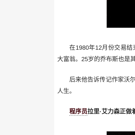
在1980年12月份交
大富翁。25岁的乔布斯也是
后来他告诉传记作家沃尔特·
人生。
程序员
拉里·艾力森正做