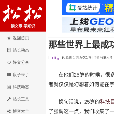
卢松松博客
返回首页
那些世界上最成
站长动态
|
阅读量
| 分类:
好文分享
| 作者:
转载大师
好文分享
在他们25岁的时候，很
段子来了
者就仅仅是幻想着如何能在
科技动态
站长工具
换句话说，25岁的
科技
了强调这一点，我们收集了一
博客大全