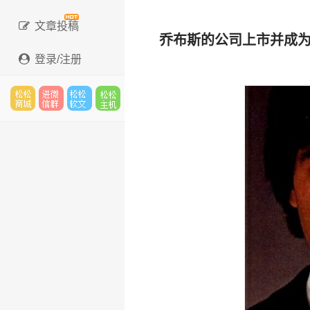
文章投稿
乔布斯的公司上市并成
登录/注册
松松
进微
松松
松松
云市
信群
软文
云主
场
机