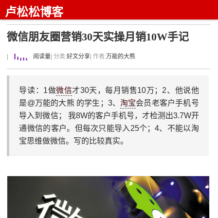
卢松松博客
微信朋友圈营销30天实操月销10W手记
|
阅读量
| 分类:
好文分享
| 作者:
万能的大熊
导读：1做
微信
才30天，每月销售10万；2、他说他
是@万能的大熊 的学生；3、
淘宝
会员老客户手机号
导入到微信； 我8W的客户手机号，才检测出3.7W开
通微信的客户。但每次只能导入25个；4、不能以淘
宝思维做微信。写的比较真实。