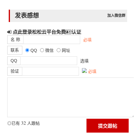
发表感想
加入微信群
点此登录松松云平台免费
认证
名 称
必填
联系
QQ
微信
网址
QQ
选填
验证
必填
32
◎已有
人跟帖