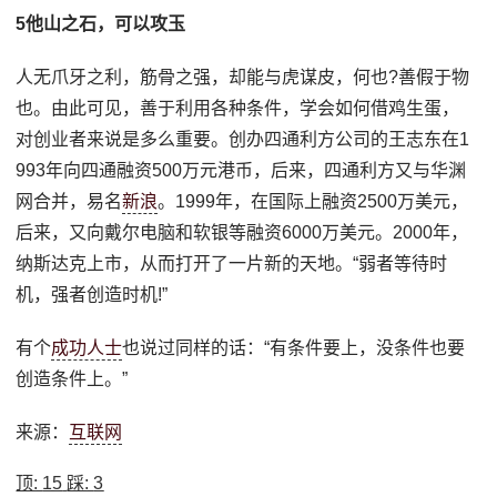
5他山之石，可以攻玉
人无爪牙之利，筋骨之强，却能与虎谋皮，何也?善假于物
也。由此可见，善于利用各种条件，学会如何借鸡生蛋，
对创业者来说是多么重要。创办四通利方公司的王志东在1
993年向四通融资500万元港币，后来，四通利方又与华渊
网合并，易名
新浪
。1999年，在国际上融资2500万美元，
后来，又向戴尔电脑和软银等融资6000万美元。2000年，
纳斯达克上市，从而打开了一片新的天地。“弱者等待时
机，强者创造时机!”
有个
成功人士
也说过同样的话：“有条件要上，没条件也要
创造条件上。”
来源：
互联网
顶:
15
踩:
3