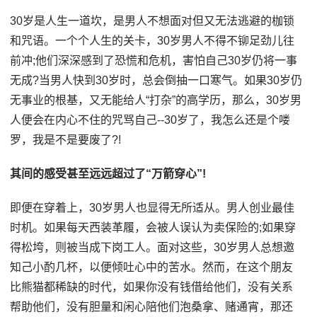
30岁是人生一道坎，是男人不想面对但又无法逃避的枷锁
和咒语。一个个人生的关卡，30岁男人不得不铆足劲儿往
前冲;他们深深感到了恐慌和危机，害怕自己30岁仍将一事
无成?当男人快到30岁时，总会倒抽一口寒气。如果30岁仍
无事业的根基，又无能给人“打杂”的高学历，那么，30岁男
人便会在内心不住的咒骂自己--30岁了，我怎么还是个喽
罗，我是不是要废了?!
其间的感受甚至远远超过了“万箭穿心”!
即便在穿着上，30岁男人也显得无所适从。男人创业最佳
时机。如果每天西装革履，会被人误认为卖保险的;如果穿
得松垮，则被当成下岗工人。面对这些，30岁男人总想邀
知己小酌几杯，以便倾吐心中的苦水。然而，在这个朋友
比熊猫都稀缺的时代，如果你没有钱借给他们，没有关系
帮助他们，没有胆量和闲心陪他们泡桑拿、赌通宵，那还