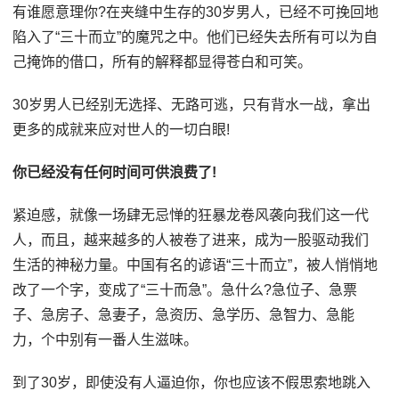
有谁愿意理你?在夹缝中生存的30岁男人，已经不可挽回地
陷入了“三十而立”的魔咒之中。他们已经失去所有可以为自
己掩饰的借口，所有的解释都显得苍白和可笑。
30岁男人已经别无选择、无路可逃，只有背水一战，拿出
更多的成就来应对世人的一切白眼!
你已经没有任何时间可供浪费了!
紧迫感，就像一场肆无忌惮的狂暴龙卷风袭向我们这一代
人，而且，越来越多的人被卷了进来，成为一股驱动我们
生活的神秘力量。中国有名的谚语“三十而立”，被人悄悄地
改了一个字，变成了“三十而急”。急什么?急位子、急票
子、急房子、急妻子，急资历、急学历、急智力、急能
力，个中别有一番人生滋味。
到了30岁，即使没有人逼迫你，你也应该不假思索地跳入