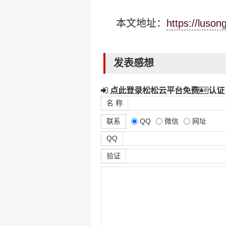
本文地址：
https://luso
发表感想
点此登录松松云平台免费
认证
名 称
联系
QQ
微信
网址
QQ
验证