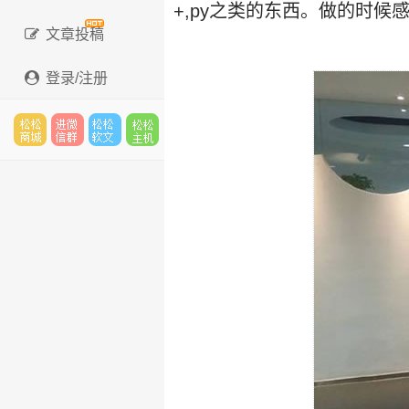
+,py之类的东西。做的时
文章投稿
登录/注册
松松
进微
松松
松松
云市
信群
软文
云主
场
机