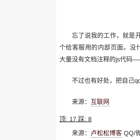
忘了说我的工作，就是开
个给客服用的内部页面。没
大量没有文档注释的js代码—
不过也有好处，把自己q
来源：
互联网
顶:
17
踩:
8
来源：
卢松松博客
QQ/微