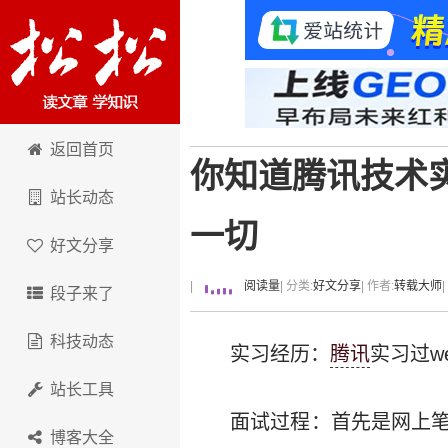
卢松松博客
返回首页
你知道腾讯技术
站长动态
一切
好文分享
|
阅读量
| 分类:
好文分享
| 作者:
转载大师
段子来了
科技动态
实习经历：
腾讯
实习过w
站长工具
面试过程：首先是网上笔
博客大全