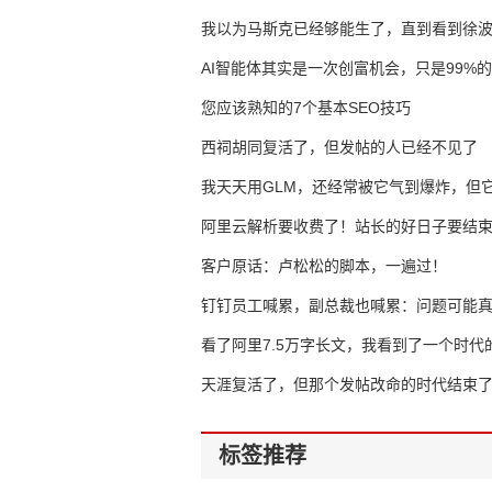
我以为马斯克已经够能生了，直到看到徐
AI智能体其实是一次创富机会，只是99%
错过了
您应该熟知的7个基本SEO技巧
西祠胡同复活了，但发帖的人已经不见了
我天天用GLM，还经常被它气到爆炸，但它
16万亿
阿里云解析要收费了！站长的好日子要结
客户原话：卢松松的脚本，一遍过！
钉钉员工喊累，副总裁也喊累：问题可能
了
看了阿里7.5万字长文，我看到了一个时代
天涯复活了，但那个发帖改命的时代结束
标签推荐