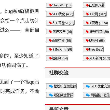
ChatGPT (13)
互联网八卦
bug系统(貌似叫
SEO优化 (453)
IT公司 (347)
候会给一个点击统计
人工智能AI (22)
IT职场 (1074)
用过么——，全部自
黑产灰产 (46)
账号封禁 (39)
直播带货 (39)
视频号 (98)
科技大佬 (29)
抖音 (525)
多的，至少知道了i
短视频 (54)
SEO新闻 (252)
算功德圆满了。
社群交流
见到了一个搞qq音
松松粉丝微信群
SEO优化交
按时完成任务，不断
短视频运营群
网络推广微信
最新文章