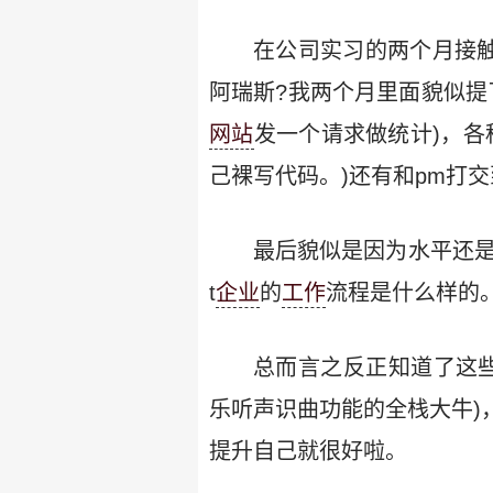
在公司实习的两个月接触
阿瑞斯?我两个月里面貌似提
网站
发一个请求做统计)，各
己裸写代码。)还有和pm打
最后貌似是因为水平还是
t
企业
的
工作
流程是什么样的。
总而言之反正知道了这些
乐听声识曲功能的全栈大牛)
提升自己就很好啦。