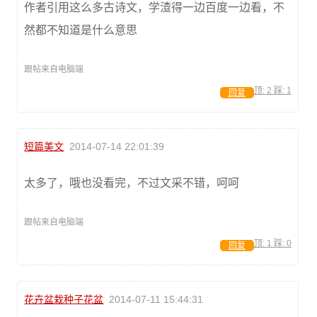
作者引用这么多古诗文，学渣得一边百度一边看，不
然都不知道是什么意思
跟帖来自电脑端
顶:
2
踩:
1
回复
短篇美文
2014-07-14 22:01:39
太多了，哦也没看完，不过文采不错，呵呵
跟帖来自电脑端
顶:
1
踩:
0
回复
花卉盆栽种子花盆
2014-07-11 15:44:31