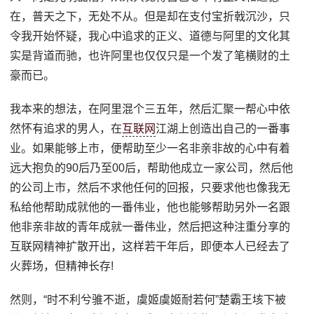
在，普天之下，无处不从。但是却在支付宝折戟沉沙，只
令我开始怀疑，我心中追求的正义、道德与阿里的文化其
实是背道而驰，也许阿里也仅仅只是一个发了笔横财的土
豪而已。
我本来的想法，在阿里混个三五年，然后汇聚一帮心中依
然怀有追求的男人，在
互联网
江湖上创造出自己的一番事
业。如果能够上市，便帮助至少一名非亲非故的心中有着
远大抱负的90后乃至00后，帮助他成立一家公司，然后他
的公司上市，然后不求他任何的回报，只要求他也像我无
私给他帮助成就他的一番伟业，他也能够帮助另外一名跟
他非亲非故的青年成就一番伟业，然后把这种注重分享的
互联网精神扩散开出，这样若干年后，即便本人已经去了
火葬场，但精神长存!
然则，“时不利兮骓不逝，虞姬虞姬耐若何”楚霸王垓下被