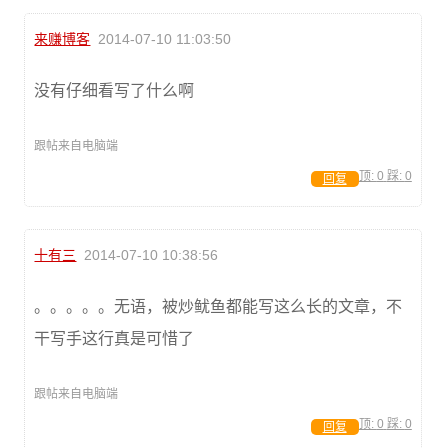
来赚博客
2014-07-10 11:03:50
没有仔细看写了什么啊
跟帖来自电脑端
顶:
0
踩:
0
回复
十有三
2014-07-10 10:38:56
。。。。。无语，被炒鱿鱼都能写这么长的文章，不
干写手这行真是可惜了
跟帖来自电脑端
顶:
0
踩:
0
回复