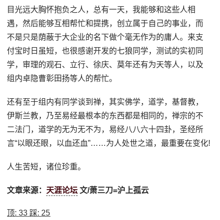
目光远大胸怀抱负之人，总有一天，我能够和这些人相
遇，然后能够互相帮忙和提携，创立属于自己的事业，而
不是只是荫蔽于大企业的名下做个毫无作为的庸人。来支
付宝时日虽短，也很感谢开发的七狼同学，测试的实初同
学，审理的观石、立行、徐庆、莫年还有为天等人，以及
组内卓隐曹彰田扬等人的帮忙。
还有至于组内有同学谈到禅，其实佛学，道学，基督教，
伊斯兰教，乃至易经最根本的东西都是相同的，禅宗的不
二法门，道学的无为无不为，易经八八六十四卦，圣经所
言“以眼还眼，以血还血”……为人处世之道，最重要在变化!
人生苦短，诸位珍重。
文章来源：
天涯论坛
文/萧三刀=沪上孤云
顶:
33
踩:
25