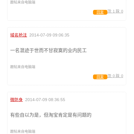
跟帖来自电脑端
顶:
1
踩:
0
回复
域名抢注
2014-07-09 09:06:35
一名混迹于世而不甘寂寞的业内民工
跟帖来自电脑端
顶:
0
踩:
0
回复
微防身
2014-07-09 08:36:55
有些自以为是，但淘宝肯定是有问题的
跟帖来自电脑端