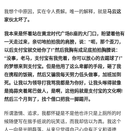
我想个中原因，实在令人费解。唯一的解释，就是
马云这
家伙太坏了。
我本来是怀着站在黄龙时代广场B座的大门口，盼望着他有
一天走过来，亲切地拍拍我的肩膀，说：“呃，那个歪刀，
以后支付宝就交给你了!”然后我胸有成足底拍拍胸膛说：
“没事，老马，支付宝有我兜着，你可以放心的去踢球了!”
的梦想来到支付宝。但是他用了这么卑鄙的手段，砸了我
在携程的饭碗，然后又骗我每天努力低头做事，加班加到
死。让我以为领导打我骂我都是为你好，让我头啄得就像
是捣蒜夹着尾巴做人，是啊，这他妈就是支付宝的文化啊!
然后三个月到了，找个借口把我一脚踢开。
所谓激情、追求，我都怀疑是不是他也许只是上厕所的时
候随便写在揩手纸说的玩笑话，而我却信以为真。我这个
人一向是光明磊落，从来只觉得自己心中有正义和道德