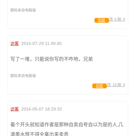
跟帖来自电脑端
顶:
0
踩:
0
回复
访客
2016-07-29 11:49:40
写了一堆，只能说你写的不咋地，兄弟
跟帖来自电脑端
顶:
18
踩:
0
回复
访客
2016-05-07 18:29:32
看个开头就知道作者是那种自卖自夸自以为是的人,几
滴墨水恨不得全拿出来卖弄