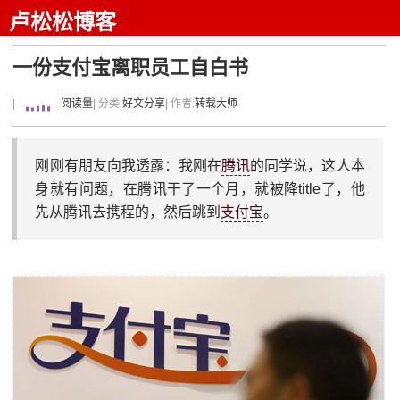
卢松松博客
一份支付宝离职员工自白书
|
阅读量
| 分类:
好文分享
| 作者:
转载大师
刚刚有朋友向我透露：我刚在
腾讯
的同学说，这人本
身就有问题，在腾讯干了一个月，就被降title了，他
先从腾讯去携程的，然后跳到
支付宝
。