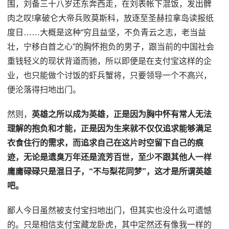
围，刘备三十八岁还东奔西走，在刘表帐下混饭，发出髀
肉之叹!拿破仑大帝兵败莫斯科，放逐至圣赫拉拿岛读报纸
度日……大概是这种“穷且益坚，不负青云之志，老当益
壮，宁移白首之心”的胸怀抱负的男子，跟当前的中国社会
重钱轻义的现状背道而驰，所以即便是在支付宝这样的企
业，也只能做个讨饭的虾兵蟹将，只要领导一个不高兴，
便沦落得扫地出门。
然则，
英雄之所以成为英雄，正是因为胸中怀有常人无法
理解的抱负和才能，正是因为生来就不仅仅追求能够满足
衣食住行的需求，而追求自己在这片时空留下自己的痕
迹，无论是遗臭万年还是流芳百世，至少不跟其他人一样
庸庸碌碌只是混日子，“不与梨花同梦”，这才是所谓英雄
吧。
鄙人今日虽然被支付宝扫地出门，但其实也没什么可遗憾
的。只是相信支付宝藏龙卧虎，其中定然还有像我一样的