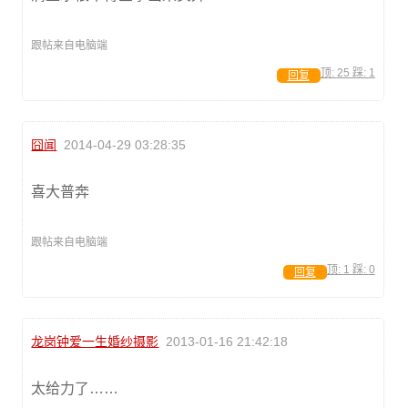
跟帖来自电脑端
顶:
25
踩:
1
回复
囧闻
2014-04-29 03:28:35
喜大普奔
跟帖来自电脑端
顶:
1
踩:
0
回复
龙岗钟爱一生婚纱摄影
2013-01-16 21:42:18
太给力了……