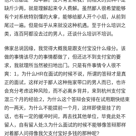
缺斤少两，就是理解起来令人费解。虽然鄙人很希望能够
有个对系统特别懂的大拿，能够给鄙人开个小炤，从前到
尾过一遍。但是似乎从来就没这种机遇。至于什么培训之
类，连百阿都没去过的男人，还谈什么培训不培训。
佛家总说因缘，我觉得大概我是跟支付宝没什么缘分。该
做的事情该尽力的事情都做了，但还达不到支付宝的要
求，我就理所当然被扫地出门。只是有件事情令人很不
爽：1，为什么HR在面试的时候不说，所谓的答辩才是真
正的面试，这样对于鄙人这种拖家带口的男人而已，也许
会充分考虑这种风险，而不必离乡背井，来到杭州支付宝
混三个月的经验;2，为什么这个答辩会安排在试用期快结束
的一两天，为什么不能提前一个月，这样即使是挂了的
话，也有一定的缓冲时间，再去找其他单位，毕竟此处不
留人，自有留人处;3,为什么面试的时候不能够像答辩那样
对着鄙人问得像我欠支付宝好多钱的那种呢?