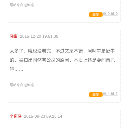
跟帖来自电脑端
顶:
0
踩:
0
回复
囧事
2015-12-20 19:51:35
太多了，哦也没看完，不过文采不错，呵呵牛是挺牛
的，被扫出固然有公司的原因，本质上还是要问自己
吧……
跟帖来自电脑端
顶:
4
踩:
1
回复
个斑马
2015-09-23 09:25:14