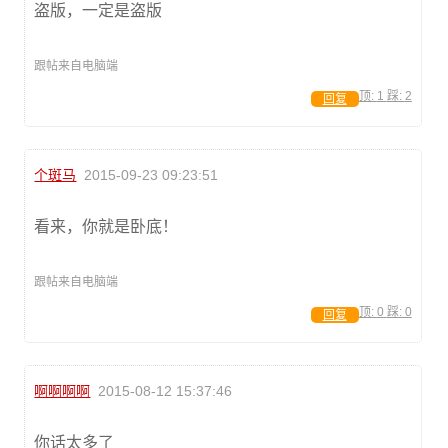
盗版，一定是盗版
跟帖来自电脑端
顶:
1
踩:
2
回复
个斑马
2015-09-23 09:23:51
看来，你就是卧底！
跟帖来自电脑端
顶:
0
踩:
0
回复
啊啊啊啊
2015-08-12 15:37:46
你话太多了