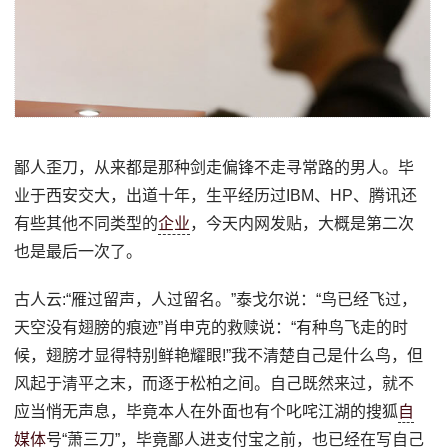
鄙人歪刀，从来都是那种剑走偏锋不走寻常路的男人。毕
业于西安交大，出道十年，生平经历过IBM、HP、腾讯还
有些其他不同类型的
企业
，今天内网发贴，大概是第二次
也是最后一次了。
古人云:“雁过留声，人过留名。”泰戈尔说：“鸟已经飞过，
天空没有翅膀的痕迹”肖申克的救赎说：“有种鸟飞走的时
候，翅膀才显得特别鲜艳耀眼!”我不清楚自己是什么鸟，但
风起于清平之末，而逐于松柏之间。自己既然来过，就不
应当悄无声息，毕竟本人在外面也有个叱咤江湖的搜狐
自
媒体
号“萧三刀”，毕竟鄙人进支付宝之前，也已经在写自己