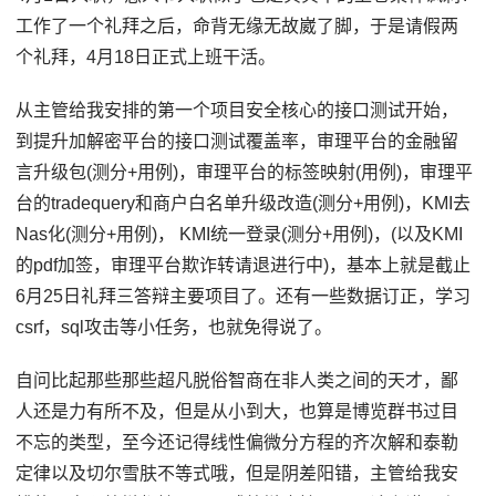
工作了一个礼拜之后，命背无缘无故崴了脚，于是请假两
个礼拜，4月18日正式上班干活。
从主管给我安排的第一个项目安全核心的接口测试开始，
到提升加解密平台的接口测试覆盖率，审理平台的金融留
言升级包(测分+用例)，审理平台的标签映射(用例)，审理平
台的tradequery和商户白名单升级改造(测分+用例)，KMI去
Nas化(测分+用例)， KMI统一登录(测分+用例)，(以及KMI
的pdf加签，审理平台欺诈转请退进行中)，基本上就是截止
6月25日礼拜三答辩主要项目了。还有一些数据订正，学习
csrf，sql攻击等小任务，也就免得说了。
自问比起那些那些超凡脱俗智商在非人类之间的天才，鄙
人还是力有所不及，但是从小到大，也算是博览群书过目
不忘的类型，至今还记得线性偏微分方程的齐次解和泰勒
定律以及切尔雪肤不等式哦，但是阴差阳错，主管给我安