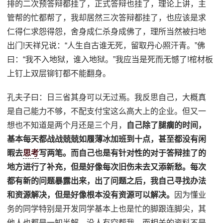
排的二次预答辩都挂了，正式答辩也挂了，理论上讲，主
管帮的忙都帮了，我却居然三次答辩都挂了，也应该是求
仁得仁求怨得怨，舍身成仁杀身成佛了，理所当然被扫地
出门!天祥兄说：“人生自古谁无死，留取丹心照汗青。”佛
曰：“我不入地狱，谁入地狱。”我应当是死而无憾了!棺材板
上钉上双层铆钉都不能翻身。
孔夫子曰：日三省其身可以无过焉。我反思自己，大概真
是自己能力不够，不配支付宝这么高大上的企业。但又一
想也不知道是两个月还是三个月，
自己除了腿瘸的时间，
基本每天都战战兢兢如履薄冰加班到十点，甚至都没有闲
暇去
思考
写两笔。而自己也是有针对性的对于答辩挂了的
地方进行了补充，但是好像每次旧伤未去又添新愁。每次
都有新的问题暴露出来，出了问题之后，我自己寻找办法
和资源解决，但是好像根本没有资源可以解决。
因为懂业
务的同学特别是开发同学基本上也是忙的脚跟连脚尖，其
他人也都是一知半解。没人有空帮我，而相关的资料不是