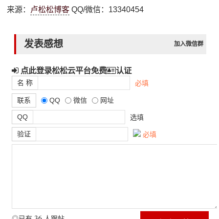
来源：
卢松松博客
QQ/微信：13340454
发表感想
加入微信群
点此登录松松云平台免费
认证
名 称
必填
联系
QQ
微信
网址
QQ
选填
验证
必填
36
◎已有
人跟帖