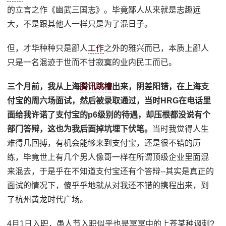
的立言之作《幽武三国志》。毕竟鄙人从来就是志趣远
大，不是跟其他人一样只是为了混日子。
但，才华种种只是鄙人
工作
之外的雅兴而已，本质上鄙人
只是一名混迹于世而不甘寂寞的业内民工而已。
三个月前，我从上海
腾讯跳槽
出来，阴差阳错，在上海支
付宝的周六场面试，然后被录取通过，当时HRG在电话里
面给我许诺了支付宝的p6级别的待遇，却压根都没说有个
部门答辩，这也为我后面掉坑埋下伏笔。
当时我觉得人生
难得几回搏，有机会能够来到支付宝，还是很不错的历
练，毕竟世上有几个男人像哥一样在所谓顶级企业里面混
来混去，于是乎在不知道支付宝还有个答辩--其实是真正的
面试的情况下，傻乎乎地就从对我还不错的携程出来，到
了杭州黄龙时代广场。
4月1日入职，愚人节入职似乎也是冥冥中的上苍某种讽刺?