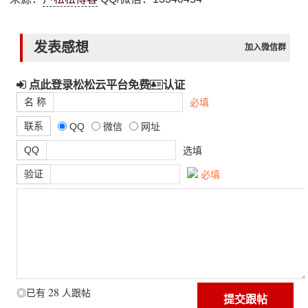
发表感想
加入微信群
点此登录松松云平台免费
认证
名 称
必填
联系
QQ
微信
网址
QQ
选填
验证
必填
28
◎已有
人跟帖