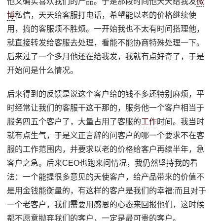
他又确实喜欢我们的产品。于是那段时间他天天给我发
微
博
私信，天天给客服打电话，希望能以老的价格继续使
用，搞的客服烦不胜烦。一开始我也不太有时间搭理他，
就直接转发给客服去处理，看能不能协商特殊处理一下。
后来过了一个多月他还在给我发，我就有点好奇了，于是
开始问是什么情况。
后来得到的反馈是说这个客户给的钱不多还特别麻烦，平
时经常让我们的客服干这干那的，服务他一个客户相当于
服务四五个客户了，大量占用了客服的
工作
时间。我当时
就有点生气，于是义正言辞的问客户的哪一个要求不在客
服的工作范围内，并要求以老的价格给客户再续半年，急
客户之急。后来CEO也跑来问情况，我仍然坚持我的看
法：一个能提很多意见的天使客户，给产品带来的价值不
是用金钱能衡量的，有这样的客户是我们的幸福;而且对于
一个老客户，我们需要用感恩的心态来回报他们，这时候
都不愿意抛弃我们的客户，一定是最可贵的客户。