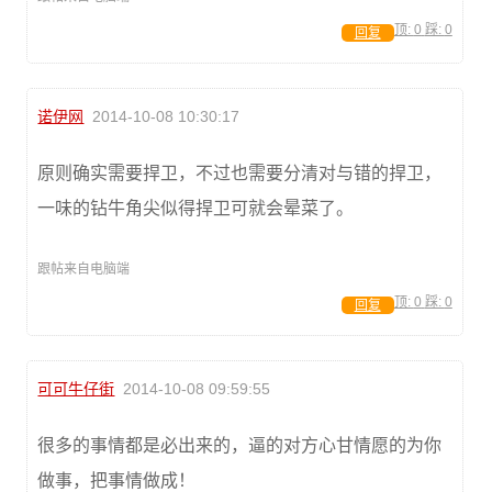
顶:
0
踩:
0
回复
诺伊网
2014-10-08 10:30:17
原则确实需要捍卫，不过也需要分清对与错的捍卫，
一味的钻牛角尖似得捍卫可就会晕菜了。
跟帖来自电脑端
顶:
0
踩:
0
回复
可可牛仔街
2014-10-08 09:59:55
很多的事情都是必出来的，逼的对方心甘情愿的为你
做事，把事情做成！