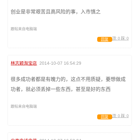
创业是非常艰苦且高风险的事，入市慎之
跟帖来自电脑端
顶:
0
踩:
0
回复
林志颖淘宝店
2014-10-07 16:54:29
很多成功者都是有魄力的，这点不用质疑，要想做成
功者，就必须丢掉一些东西，甚至是好的东西
跟帖来自电脑端
顶:
0
踩:
0
回复