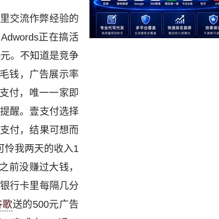
里交流作弊经验的
dwords正在搞活
0元。不知道是竞争
到1毛钱，广告展示率
壹支付，唯一一家即
提醒。壹支付选择
支付，结果可想而
可怜我两天的收入1
之前没赚过大钱，
银行卡里每隔几分
谷歌
送的500元广告