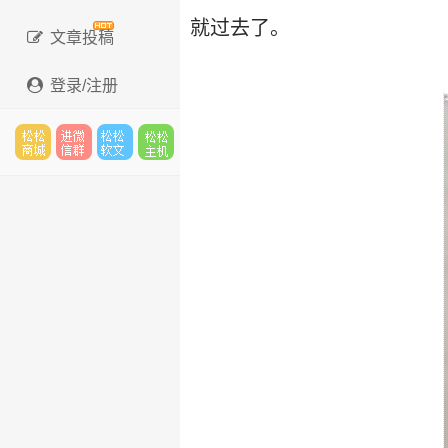
就过去了。
文章投稿
登录/注册
松松
进微
松松
松松
云市
信群
软文
云主
场
机