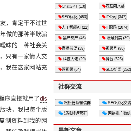
ChatGPT (13)
互联网八卦
SEO优化 (453)
IT公司 (347)
友，肯定干不过世
人工智能AI (22)
IT职场 (1074)
7年做的那种半欺骗
黑产灰产 (46)
账号封禁 (39)
暧昧的一种社会关
直播带货 (39)
视频号 (98)
份，只有一家情人交
科技大佬 (29)
抖音 (525)
，我在这家网站充
短视频 (54)
SEO新闻 (252)
社群交流
程序直接就用了
dis
松松粉丝微信群
SEO优化交
加版块，我把每个版
短视频运营群
网络推广微信
站复制资料到我的网
最新文章