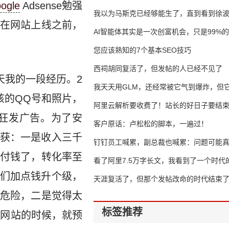
ogle
Adsense勉强
我以为马斯克已经够能生了，直到看到徐
在网站上线之前，
AI智能体其实是一次创富机会，只是99%
错过了
您应该熟知的7个基本SEO技巧
西祠胡同复活了，但发帖的人已经不见了
天我的一段经历。2
我天天用GLM，还经常被它气到爆炸，但它
孩的QQ号和照片，
16万亿
阿里云解析要收费了！站长的好日子要结
狂发广告。为了安
客户原话：卢松松的脚本，一遍过！
收获：一是收入三千
钉钉员工喊累，副总裁也喊累：问题可能
付钱了，转化率至
了
看了阿里7.5万字长文，我看到了一个时代
他们加点钱升个级，
天涯复活了，但那个发帖改命的时代结束
危险，二是觉得太
标签推荐
友网站的时候，就预