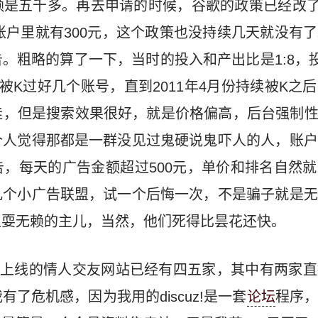
是五千多。再去申请的时候，谷歌的政策已经改了，
，账户里就有300元，这个政策也没持续几天就没有
。粗略的算了一下，当时的投入和产出比是1:8，投
间被K过好几个账号，直到2011年4月份持续被K之
，但是搜索效果很好，就是价格偏高，后台强制性最
个人觉得那都是一群没见过鬼硬说鬼吓人的人，账户
，每天的广告金额超过500元，单价和排名自然
几个小广告联盟，试一个后悔一次，不是骗子就是无
主耍无赖的主儿，当然，他们死得比昙花还快。
，新上线的情人交友网站已经有四五家，其中有两家
了危机感，因为我用的discuz!是一套
论坛
程序