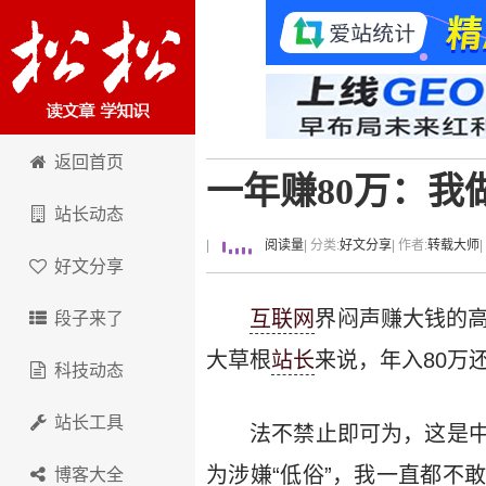
卢松松博客
返回首页
一年赚80万：我
站长动态
|
阅读量
| 分类:
好文分享
| 作者:
转载大师
好文分享
互联网
界闷声赚大钱的高
段子来了
大草根
站长
来说，年入80万
科技动态
站长工具
法不禁止即可为，这是
为涉嫌“低俗”，我一直都不
博客大全