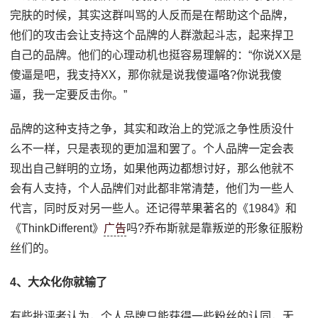
完肤的时候，其实这群叫骂的人反而是在帮助这个品牌，
他们的攻击会让支持这个品牌的人群激起斗志，起来捍卫
自己的品牌。他们的心理动机也挺容易理解的：“你说XX是
傻逼是吧，我支持XX，那你就是说我傻逼咯?你说我傻
逼，我一定要反击你。”
品牌的这种支持之争，其实和政治上的党派之争性质没什
么不一样，只是表现的更加温和罢了。个人品牌一定会表
现出自己鲜明的立场，如果他两边都想讨好，那么他就不
会有人支持，个人品牌们对此都非常清楚，他们为一些人
代言，同时反对另一些人。还记得苹果著名的《1984》和
《ThinkDifferent》
广告
吗?乔布斯就是靠叛逆的形象征服粉
丝们的。
4、大众化你就输了
有些批评者认为，个人品牌只能获得一些粉丝的认同，无