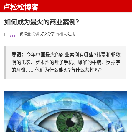
卢松松博客
如何成为最火的商业案例？
|
阅读量
| 分类:
好文分享
| 作者:
彬娃儿
导语：
今年中国最火的商业案例有哪些?韩寒和郭敬
明的电影、罗永浩的锤子手机、雕爷的牛腩、罗振宇
的月饼……他们为什么能火?有什么共性吗?