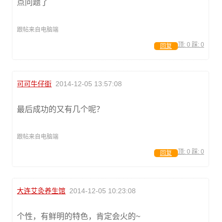
点问题了
跟帖来自电脑端
顶:
0
踩:
0
回复
可可牛仔街
2014-12-05 13:57:08
最后成功的又有几个呢？
跟帖来自电脑端
顶:
0
踩:
0
回复
大连艾灸养生馆
2014-12-05 10:23:08
个性，有鲜明的特色，肯定会火的~