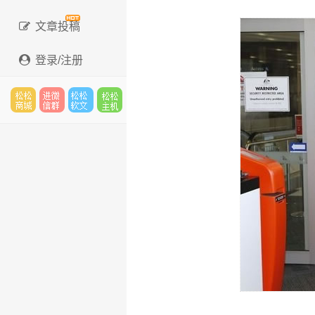
文章投稿
登录/注册
松松
进微
松松
松松
云市
信群
软文
云主
场
机