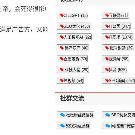
上帝，会死得很惨!
ChatGPT (13)
互联网八卦
SEO优化 (453)
IT公司 (347)
能满足广告方，又能
人工智能AI (22)
IT职场 (1074)
黑产灰产 (46)
账号封禁 (39)
直播带货 (39)
视频号 (98)
科技大佬 (29)
抖音 (525)
短视频 (54)
SEO新闻 (252)
社群交流
松松粉丝微信群
SEO优化交
短视频运营群
网络推广微信