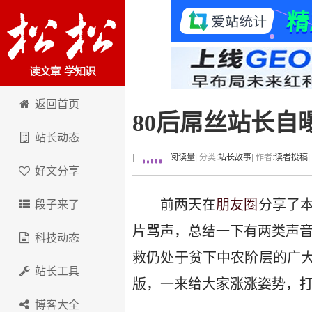
卢松松博客
返回首页
80后屌丝站长自曝
站长动态
|
阅读量
| 分类:
站长故事
| 作者:
读者投稿
好文分享
前两天在
朋友圈
分享了
段子来了
片骂声，总结一下有两类声音
科技动态
救仍处于贫下中农阶层的广
站长工具
版，一来给大家涨涨姿势，打
博客大全