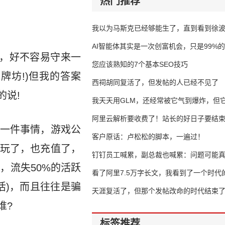
热门推荐
我以为马斯克已经够能生了，直到看到徐
AI智能体其实是一次创富机会，只是99%
，好不容易守来一
错过了
您应该熟知的7个基本SEO技巧
牌坊!)但我的答案
西祠胡同复活了，但发帖的人已经不见了
的说!
我天天用GLM，还经常被它气到爆炸，但它
16万亿
阿里云解析要收费了！站长的好日子要结
一件事情，游戏公
客户原话：卢松松的脚本，一遍过！
也玩了，也充值了，
钉钉员工喊累，副总裁也喊累：问题可能
，流失50%的活跃
了
看了阿里7.5万字长文，我看到了一个时代
活)，而且往往是骗
天涯复活了，但那个发帖改命的时代结束
谁?
标签推荐