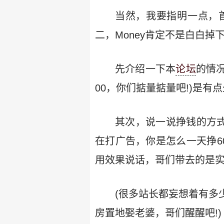
当然，我要指明一点，
二，Money肯定不是白白
先介绍一下本
论坛
的情况
00，你们掂量掂量吧!)是
其次，说一说挣钱的方
在打广告，你是怎么一天挣6
用效果说话，哥们带去的是实
(很多站长都妄想着有多
房置地娶老婆，哥们醒醒吧!)