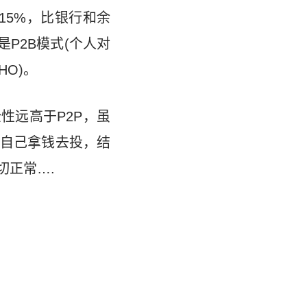
15%，比银行和余
P2B模式(个人对
O)。
性远高于P2P，虽
自己拿钱去投，结
切正常….