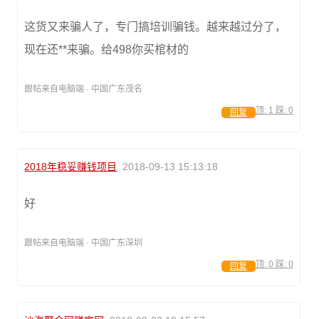
这货又来骗人了，专门搞培训骗钱。越来越过分了，
现在还**来骗。给498你买棺材的
跟帖来自电脑端 · 中国广东茂名
顶:
1
踩:
0
回复
2018年稳妥赚钱项目
2018-09-13 15:13:18
好
跟帖来自电脑端 · 中国广东深圳
顶:
0
踩:
0
回复