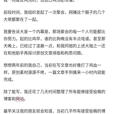
我一向是反鸡汤的，但这口鸡汤必须灌。
前段时间，我组织发起了一次聚会，网赚这个圈子的几个
大佬都聚在了一起。
我要告诉大家一个内幕是，那场聚会的每一个人可能都比
你努力。起的比鸡早，谁的比狗晚没有半点戏谑。甚至那
天晚上，已经过了凌晨一点，和我同宿的上述大咖之一还
在和他助手再探讨原创文章排版和构思问题。
想想两年前的我自己，当初在写文章也好像打了鸡血一
样，原创素材源源不绝，一篇文章手到擒来一小时内就能
完成。
除了能写，我还花了几天时间整理了所有能够接受投稿的
博客和
网站
。
最早关注我的朋友就会知道，当初几乎所有接受投稿的博