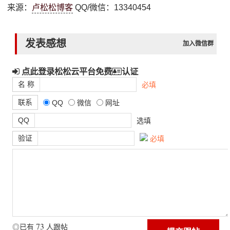
来源：
卢松松博客
QQ/微信：13340454
发表感想
加入微信群
点此登录松松云平台免费
认证
名 称
必填
联系
QQ
微信
网址
QQ
选填
验证
必填
73
◎已有
人跟帖