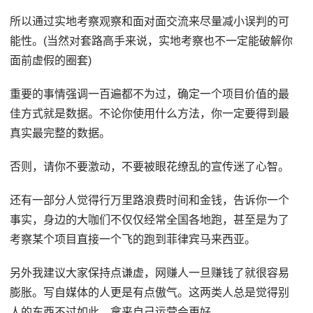
所以通过实地考察观察和面对面交流来尽量减小误判的可
能性。(当然对套路高手来说，实地考察也不一定能破解你
面前虚假的圈套)
重要的事情强调一百遍都不为过，确定一个项目价值的最
佳方式就是数据。不论你使用什么方法，你一定要得到最
真实最完整的数据。
否则，请你不要激动，不要被眼花缭乱的宣传迷了心智。
还有一部分人觉得行万里路浪费时间和金钱，告诉你一个
事实，身边的大咖们不仅仅经常全国各地跑，甚至是为了
考察某个项目直接一个飞的跑到菲律宾马来西亚。
另外我建议大家保持点谦虚，网赚人一旦赚钱了就很容易
膨胀。写自媒体的人更是有点傲气。这两类人总是觉得别
人的东西不过如此，拿来自己运营会更好。