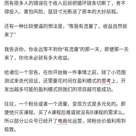
而有很多人的错误在于收入后就把循环链条切断了，舍不
得投入，害怕风险，鼠目寸光断送了原本的大好前程。
还有一种比较傻逼的想法是，“等我有流量了，收益自然就
来了”
我告诉你，你永远等不到你“有流量”的那一天，即便那一天
来了，你也未必就有多大收益。
给诸位一个忠告，在你开始做一件事情之前，除了小范围
测试来迭代验证，还需要花时间在盈利模式的
思考
上，开
发出越多可能的盈利模式则我们的项目越可能成功。
往往，一个粉丝或者一个流量，变现方式是多元化的。即
便他只买课程，买了A课程后难道就没有B课程的需求么。
所以部分公众号已经开了
电商
化运营，将粉丝价值利用到
极致。