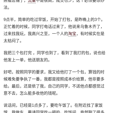
照看店铺了，
流量
不是很高，成交也少，这个必须要想办
法。
9点半，简单的吃过早饭，开始了打包，是昨晚上的3个。
正忙着的时候，同学打电话过来了，他说来乌鲁木齐了，
过来找我玩，我高兴之至，一个人的
淘宝
，有时候实在是
太枯闷了。
我把三个包打完 ，同学也到了，看到了我打的包，说也给
他发上一单，他送朋友的。
好吧，按照同学的要求，我又给他打了一个包，算钱的时
候难免要争执了一番，我都是按照成本价给算，他非要多
给。最后，还是依了我，自己的同学，不送他点都感觉过
意不去，怎么能多收他的钱呢。
说话间，已经是1点多了，要吃午饭了。在附近找了家饭
馆，我做东，要请同学吃一顿的。吃饭间，竟然聊了很多