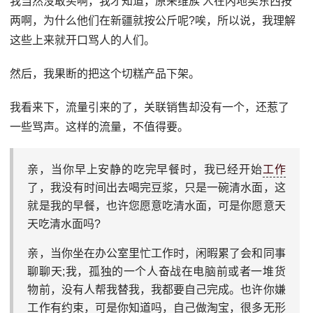
我当然没敢买啊，我才知道，原来维族 人在内地卖东西按
两啊，为什么他们在新疆就按公斤呢?唉，所以说，我理解
这些上来就开口骂人的人们。
然后，我果断的把这个切糕产品下架。
我看来下，流量引来的了，关联销售却没有一个，还惹了
一些骂声。这样的流量，不值得要。
亲，当你早上安静的吃完早餐时，我已经开始
工作
了，我没有时间出去喝完豆浆，只是一碗清水面，这
就是我的早餐，也许您愿意吃清水面，可是你愿意天
天吃清水面吗?
亲，当你坐在办公室里忙工作时，闲暇累了会和同事
聊聊天;我，孤独的一个人奋战在电脑前或者一堆货
物前，没有人帮我替我，我都要自己完成。也许你嫌
工作有约束，可是你知道吗，自己做淘宝，很多无形