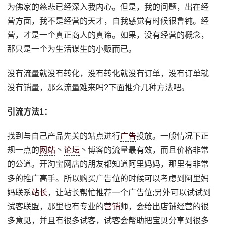
为佛家的慈悲已经深入我内心。但是，我的问题，出在经
营方面，我不是经营的天才，自我感觉有时候很鲁钝。经
营，才是一个真正商人的真谛。如果，没有经营的概念，
那只是一个为生活谋生的小贩而已。
没有流量就没有转化，没有转化就没有订单，没有订单就
没有销量，那么流量难来吗?下面推介几种方法吧。
引流方法1：
找到与自己产品先关的站点进行
广告
投放。一般情况下正
规一点的
网站
丶
论坛
丶博客的流量最有效，而且价格非常
的公道。开淘宝网店的朋友都知道阿里妈妈，那里有非常
多的推广高手。所以购买广告位的时候可以考虑到阿里妈
妈联系
站长
，让站长帮忙推荐一个广告位;另外可以试试到
试客联盟，那里也有专业的
营销
师，会给出店铺经营的很
多意见，并且有很多试客，试客会帮助把宝贝分享到很多