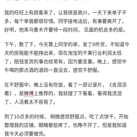
我的旺旺上有顾客来了，让我很是高兴，一天下来单子不
多，每个单我都很珍惜。同学接电话后，有事要离开了，
好吧，他来乌鲁木齐要待一段时间， 见面的机会多的是。
下午，数了下，今天算上同学的单，发了8件货，不知道今
天的房租能不能挣出来，现在淘宝的干果行业利润太低
了，赔钱发货的事也经常有，因为要走量。晚上，感觉中
午喝的那点酒的酒劲一直没去，感觉不舒服。
在不舒服中，晚上没有吃饭，看了一部记录片，《含泪活
着》，是
微博
上推荐的，我就搜了下看看，看得我流泪
了，人活着太不容易了。
到了10点多的时候， 稍微感觉舒服点，吃了点饼干，开始
整理我的店铺，眼睛都些疼了，也睁不开了，但是我知道
我今天必须要做完。