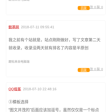
顶:
0
踩:
0
回复
鲸基网
2018-07-11 09:55:41
我之前有个站就是，站点刚刚做好，写了文章第二天
就收录，收录没两天就有排名了内容是半原创
跟帖来自电脑端
顶:
0
踩:
0
回复
QQ极客
2018-07-10 22:48:16
③模板选择
“图文并茂的”后面应该加逗号，虽然仅仅是一个标点