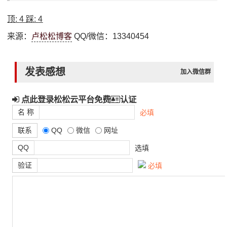
顶:
4
踩:
4
来源：
卢松松博客
QQ/微信：13340454
发表感想
加入微信群
点此登录松松云平台免费
认证
名 称
必填
联系
QQ
微信
网址
QQ
选填
验证
必填