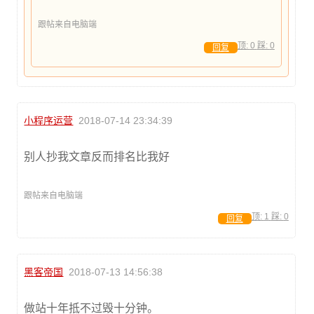
跟帖来自电脑端
顶:
0
踩:
0
回复
小程序运营
2018-07-14 23:34:39
别人抄我文章反而排名比我好
跟帖来自电脑端
顶:
1
踩:
0
回复
黑客帝国
2018-07-13 14:56:38
做站十年抵不过毁十分钟。