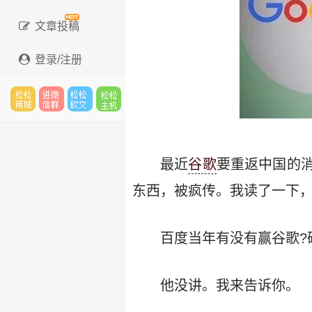
文章投稿
登录/注册
松松
进微
松松
松松
最近
谷歌
要重返中国的
东西，被疯传。我读了一下
云市
信群
软文
云主
百度当年有没有赢谷歌?
场
机
他没讲。我来告诉你。