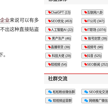
ChatGPT (13)
互联网八卦
企业
来说可以有多
SEO优化 (453)
IT公司 (347)
做不出这种直接贴盗
人工智能AI (22)
IT职场 (1074)
黑产灰产 (46)
账号封禁 (39)
直播带货 (39)
视频号 (98)
下。
科技大佬 (29)
抖音 (525)
短视频 (54)
SEO新闻 (252)
社群交流
松松粉丝微信群
SEO优化交
短视频运营群
网络推广微信