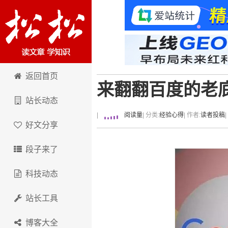
卢松松博客
返回首页
来翻翻百度的老
站长动态
|
阅读量
| 分类:
经验心得
| 作者:
读者投稿
好文分享
段子来了
科技动态
站长工具
博客大全