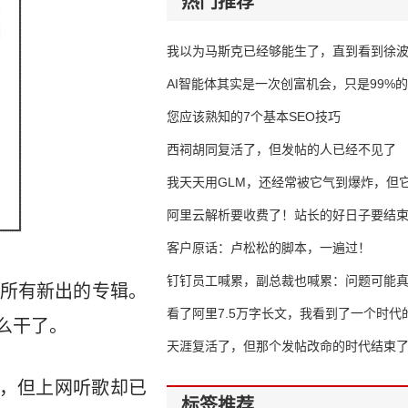
热门推荐
我以为马斯克已经够能生了，直到看到徐
AI智能体其实是一次创富机会，只是99%
错过了
您应该熟知的7个基本SEO技巧
西祠胡同复活了，但发帖的人已经不见了
我天天用GLM，还经常被它气到爆炸，但它
16万亿
阿里云解析要收费了！站长的好日子要结
客户原话：卢松松的脚本，一遍过！
钉钉员工喊累，副总裁也喊累：问题可能
括所有新出的专辑。
了
看了阿里7.5万字长文，我看到了一个时代
么干了。
天涯复活了，但那个发帖改命的时代结束
，但上网听歌却已
标签推荐