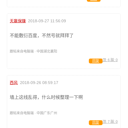
天赢保赚
2018-09-27 11:56:09
不能敷衍百度，不然号就拜拜了
跟帖来自电脑端 · 中国湖北襄阳
顶:
6
踩:
0
回复
西风
2018-09-26 08:59:17
墙上这线乱得，什么时候整理一下啊
跟帖来自电脑端 · 中国广东广州
顶:
7
踩:
0
回复