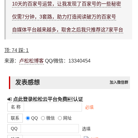
10天的百家号运营，让我发现了百家号的一些秘密
仅需7分钟，3套路，助力打造阅读破万的百家号
自媒体平台越来越多，取舍之后我只推荐这7家平台
顶:
74
踩:
1
来源：
卢松松博客
QQ/微信：13340454
发表感想
加入微信群
点此登录松松云平台免费
认证
名 称
必填
联系
QQ
微信
网址
QQ
选填