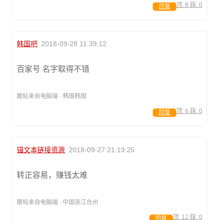
顶:
8
踩:
0
回复
韩国吧
2018-09-28 11:39:12
百家号 名字取得不错
跟帖来自电脑端 · 韩国韩国
顶:
6
踩:
0
回复
锚文本链接资源
2018-09-27 21:19:25
转正容易，赚钱太难
跟帖来自电脑端 · 中国浙江台州
顶:
12
踩:
0
回复