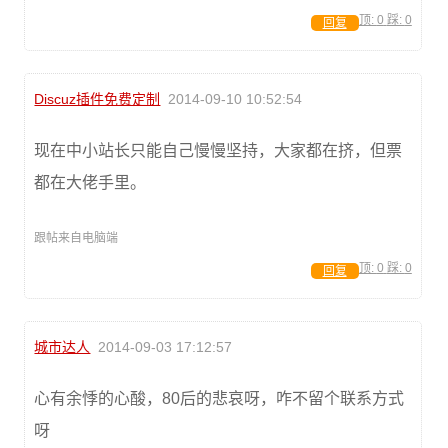
顶:
0
踩:
0
回复
Discuz插件免费定制
2014-09-10 10:52:54
现在中小站长只能自己慢慢坚持，大家都在挤，但票
都在大佬手里。
跟帖来自电脑端
顶:
0
踩:
0
回复
城市达人
2014-09-03 17:12:57
心有余悸的心酸，80后的悲哀呀，咋不留个联系方式
呀