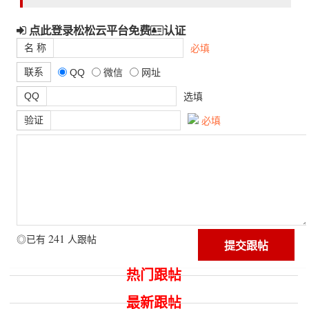
点此登录松松云平台免费
认证
名 称
必填
联系
QQ
微信
网址
QQ
选填
验证
必填
241
◎已有
人跟帖
热门跟帖
最新跟帖