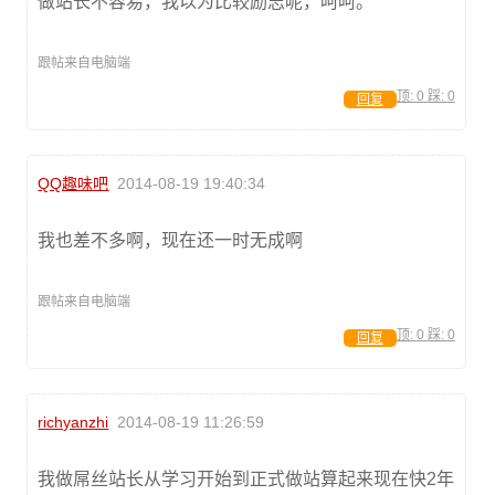
做站长不容易，我以为比较励志呢，呵呵。
跟帖来自电脑端
顶:
0
踩:
0
回复
QQ趣味吧
2014-08-19 19:40:34
我也差不多啊，现在还一时无成啊
跟帖来自电脑端
顶:
0
踩:
0
回复
richyanzhi
2014-08-19 11:26:59
我做屌丝站长从学习开始到正式做站算起来现在快2年