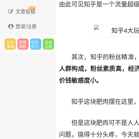
由此可见知乎是一个流量超
文章投稿
登录/注册
松松
进微
松松
松松
其次，知乎的粉丝精准
人群构成，粉丝素质高，经
价钱敏感度小。
云市
信群
软文
云主
知乎这块肥肉摆在这里
场
机
但是这块肥肉可不是人人
问题，搞得十分头疼，今天就