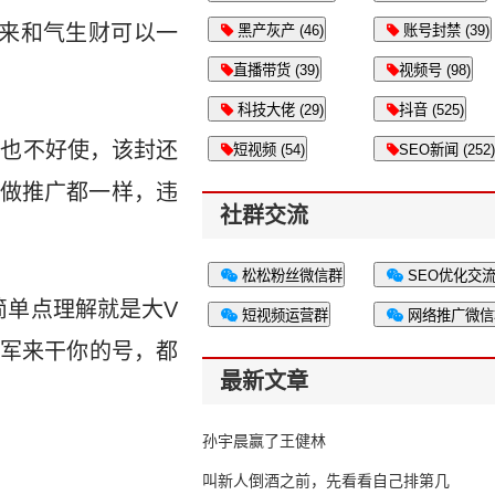
来和气生财可以一
黑产灰产 (46)
账号封禁 (39)
直播带货 (39)
视频号 (98)
科技大佬 (29)
抖音 (525)
线也不好使，该封还
短视频 (54)
SEO新闻 (252)
里做推广都一样，违
社群交流
松松粉丝微信群
SEO优化交
简单点理解就是大V
短视频运营群
网络推广微信
军来干你的号，都
最新文章
孙宇晨赢了王健林
叫新人倒酒之前，先看看自己排第几