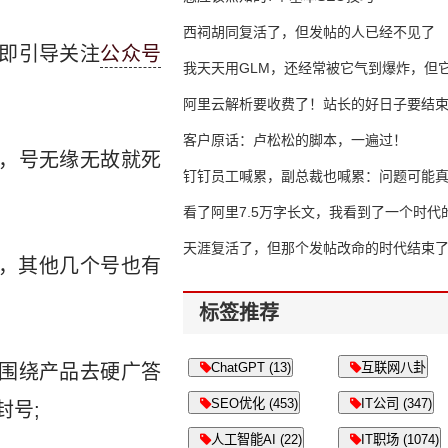
西祠胡同复活了，但发帖的人已经不见了
即引导关注
公众号
我天天用GLM，还经常被它气到爆炸，但它
16万亿
阿里云解析要收费了！站长的好日子要结
客户原话：卢松松的脚本，一遍过！
，号无缘无故就死
钉钉员工喊累，副总裁也喊累：问题可能
了
看了阿里7.5万字长文，我看到了一个时代
天涯复活了，但那个发帖改命的时代结束
封，其他几个号也有
标签推荐
ChatGPT (13)
互联网八卦
围绕产品去硬广答
SEO优化 (453)
IT公司 (347)
封号;
人工智能AI (22)
IT职场 (1074)