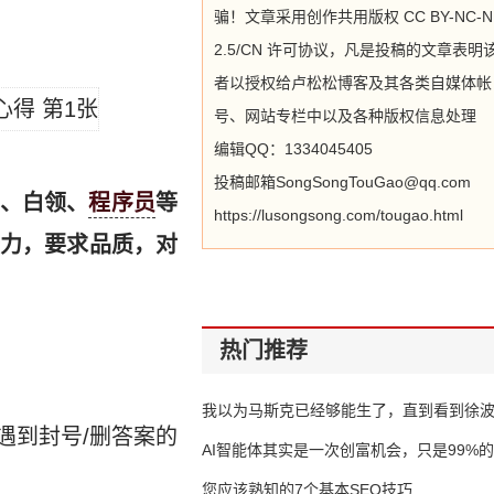
骗！文章采用创作共用版权 CC BY-NC-N
2.5/CN 许可协议，凡是投稿的文章表明
者以授权给卢松松博客及其各类自媒体帐
号、网站专栏中以及各种版权信息处理
编辑QQ：1334045405
投稿邮箱SongSongTouGao@qq.com
、白领、
程序员
等
https://lusongsong.com/tougao.html
力，要求品质，对
热门推荐
我以为马斯克已经够能生了，直到看到徐
遇到封号/删答案的
AI智能体其实是一次创富机会，只是99%
错过了
您应该熟知的7个基本SEO技巧