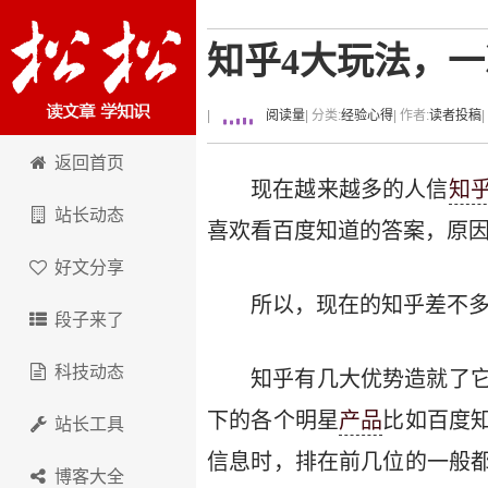
知乎4大玩法，
|
阅读量
| 分类:
经验心得
| 作者:
读者投稿
卢松松博客
返回首页
现在越来越多的人信
知
站长动态
喜欢看百度知道的答案，原
好文分享
所以，现在的知乎差不
段子来了
科技动态
知乎有几大优势造就了
下的各个明星
产品
比如百度
站长工具
信息时，排在前几位的一般
博客大全