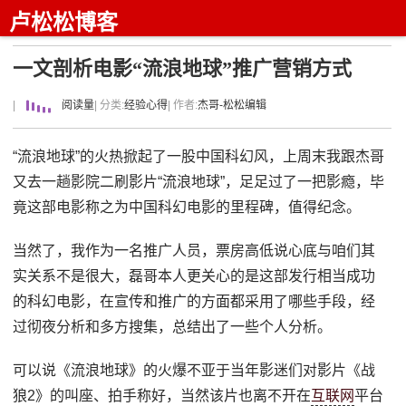
卢松松博客
一文剖析电影“流浪地球”推广营销方式
|
阅读量
| 分类:
经验心得
| 作者:
杰哥-松松编辑
“流浪地球”的火热掀起了一股中国科幻风，上周末我跟杰哥
又去一趟影院二刷影片“流浪地球”，足足过了一把影瘾，毕
竟这部电影称之为中国科幻电影的里程碑，值得纪念。
当然了，我作为一名推广人员，票房高低说心底与咱们其
实关系不是很大，磊哥本人更关心的是这部发行相当成功
的科幻电影，在宣传和推广的方面都采用了哪些手段，经
过彻夜分析和多方搜集，总结出了一些个人分析。
可以说《流浪地球》的火爆不亚于当年影迷们对影片《战
狼2》的叫座、拍手称好，当然该片也离不开在
互联网
平台