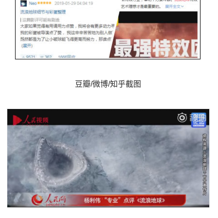
豆瓣/微博/知乎截图