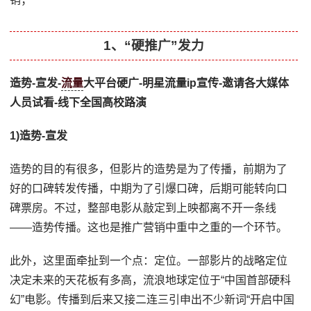
1、“硬推广”发力
造势-宣发-
流量
大平台硬广-明星流量ip宣传-邀请各大媒体
人员试看-线下全国高校路演
1)造势-宣发
造势的目的有很多，但影片的造势是为了传播，前期为了
好的口碑转发传播，中期为了引爆口碑，后期可能转向口
碑票房。不过，整部电影从敲定到上映都离不开一条线
——造势传播。这也是推广营销中重中之重的一个环节。
此外，这里面牵扯到一个点：定位。一部影片的战略定位
决定未来的天花板有多高，流浪地球定位于“中国首部硬科
幻”电影。传播到后来又接二连三引申出不少新词“开启中国