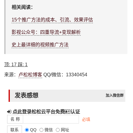
相关阅读：
15个推广方法的成本、引流、效果评估
影视公众号：四重导流+变现解析
史上最详细的视频推广方法
顶:
17
踩:
1
来源：
卢松松博客
QQ/微信：13340454
发表感想
加入微信群
点此登录松松云平台免费
认证
名 称
必填
联系
QQ
微信
网址