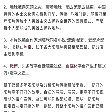
2、地球遭遇灭顶之灾，带着地球一起去流浪去逃离，中国
特有的乡土文化再次得到升华、传播...危难时刻，颠覆好莱
坞影片传统个人英雄主义去拯救全世界的固有模式，而是
每个人都能成为英雄去拯救地球。
3、本片改编自作家刘慈欣同名小说“流浪地球”，受影片影
响，书籍在
淘宝
、线下各大影院热卖甚至是售罄，部分店
主嗅到商机...
4、
微博
、头条等平台话题量过亿，
自媒体
平台产生多篇10
万+爆款文章...
基于磊哥多年观影以及分析影片传播经验来看，一部好的
影片离不开好的故事，合适的导演、演员，更离不开影视
后期的推广宣传，这些可能你也都知道，但从一部影片一
锤定音决定开播的那一刻起，其整个影片的推广营销已经