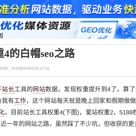
4的白帽seo之路
| 时间：2019年04月03日 07:28
下
站长
工具的
网站
数据，发现权重提升到4了。算
为我有
工作
，这个网站每天就是晚上回家和假期做
化
。目前站长工具权重4(下图)，爱站权重2，518
这近一年的网站之路，虽然踩了不少坑，但收获的更