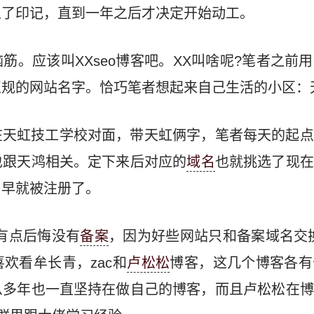
上了印记，直到一年之后才决定开始动工。
筋。应该叫XXseo博客吧。XX叫啥呢?笔者之前
正规的网站名字。恰巧笔者想起来自己生活的小区：
在天虹技工学校对面，带天虹俩字，笔者每天的起点
也跟天鸿相关。定下来后对应的
域名
也就挑选了现在
名早就被注册了。
有点后悔没有
备案
，因为好些网站只和备案域名交
欢看牟长青，zac和
卢松松
博客，这几个博客各有
么多年也一直坚持在做自己的博客，而且卢松松在博