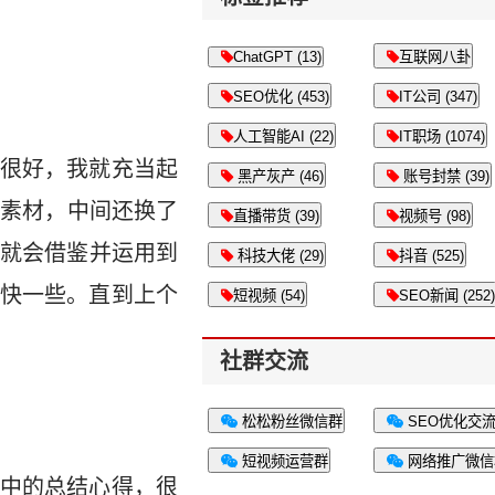
ChatGPT (13)
互联网八卦
SEO优化 (453)
IT公司 (347)
人工智能AI (22)
IT职场 (1074)
很好，我就充当起
黑产灰产 (46)
账号封禁 (39)
找素材，中间还换了
直播带货 (39)
视频号 (98)
就会借鉴并运用到
科技大佬 (29)
抖音 (525)
快一些。直到上个
短视频 (54)
SEO新闻 (252)
社群交流
松松粉丝微信群
SEO优化交
短视频运营群
网络推广微信
中的总结心得，很