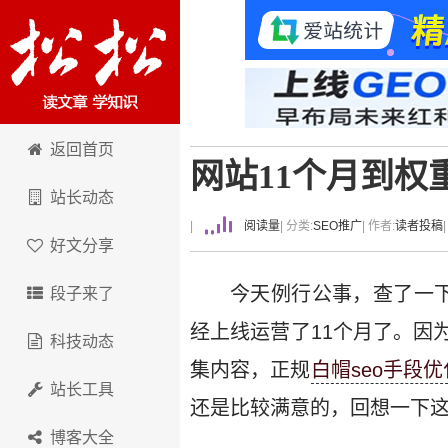
卢松松博客
返回首页
网站11个月到权重
站长动态
|
阅读量
| 分类:
SEO推广
| 作者:
读者投稿
好文分享
今天例行公事，查了一
段子来了
经上线运营了11个月了。因
科技动态
集内容，正规
白帽seo手段优
站长工具
还是比较满意的，回想一下
博客大全