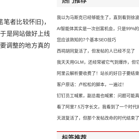
热门推荐
我以为马斯克已经够能生了，直到看到徐
笔笔者比较怀旧)，
AI智能体其实是一次创富机会，只是99%
，于是网站做好上线
错过了
您应该熟知的7个基本SEO技巧
要调整的地方真的
西祠胡同复活了，但发帖的人已经不见了
我天天用GLM，还经常被它气到爆炸，但它
16万亿
阿里云解析要收费了！站长的好日子要结
客户原话：卢松松的脚本，一遍过！
钉钉员工喊累，副总裁也喊累：问题可能
了
看了阿里7.5万字长文，我看到了一个时代
天涯复活了，但那个发帖改命的时代结束
标签推荐