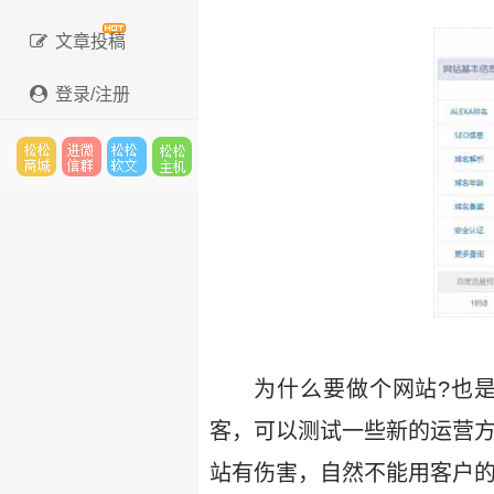
文章投稿
登录/注册
松松
进微
松松
松松
云市
信群
软文
云主
为什么要做个网站?也
场
机
客，可以测试一些新的运营方
站有伤害，自然不能用客户的