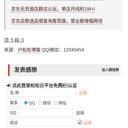
京东无货源店群这么玩，单店月纯利1W+!
京东店群选品借鉴淘客思路，营业额增幅两倍
顶:
5
踩:
0
来源：
卢松松博客
QQ/微信：13340454
发表感想
加入微信群
点此登录松松云平台免费
认证
名 称
必填
联系
QQ
微信
网址
QQ
选填
验证
必填