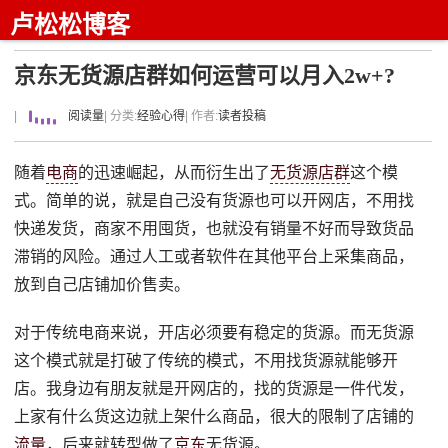
卢松松博客
京东无货源店群如何运营可以月入2w+?
|
阅读量
| 分类:
经验心得
| 作者:
读者投稿
随着
电商
的迅速崛起，从而衍生出了
无货源店群
这个模
式。简单的说，就是自己没有货源也可以开网店，不用找
快递发货，商家不用囤货，也就没有销量不好而导致货品
滞销的风险。通过人工或者软件在其他平台上采集商品，
放到自己店铺加价售卖。
对于传统电商来说，开店必须要有稳定的货源。而无货源
这个模式就是打破了传统的模式，不用找货源就能够开
店。我身边有朋友就是开网店的，找的货源是一件代发，
上家有什么货这边就上架什么商品，很大的限制了店铺的
流量
，后来就转型做了
京东
无货源。