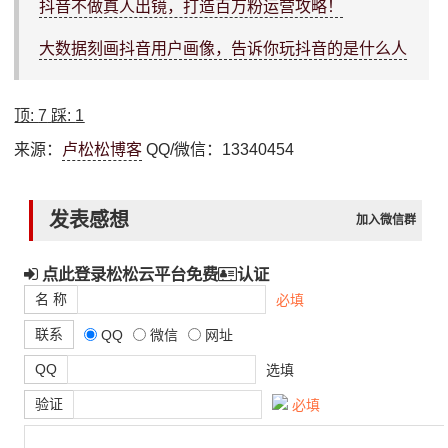
抖音不做真人出镜，打造百万粉运营攻略！
大数据刻画抖音用户画像，告诉你玩抖音的是什么人
顶:
7
踩:
1
来源：
卢松松博客
QQ/微信：13340454
发表感想
加入微信群
点此登录松松云平台免费
认证
名 称
必填
联系
QQ
微信
网址
QQ
选填
验证
必填