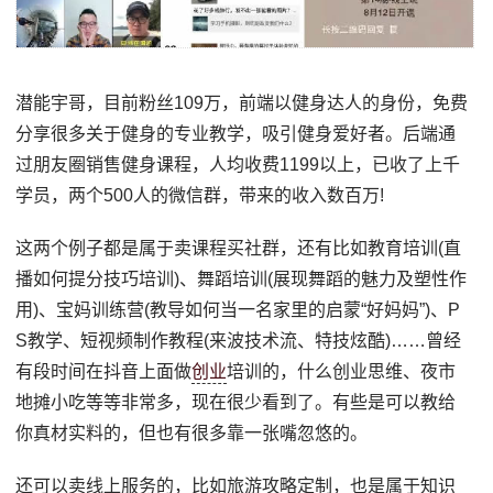
潜能宇哥，目前粉丝109万，前端以健身达人的身份，免费
分享很多关于健身的专业教学，吸引健身爱好者。后端通
过朋友圈销售健身课程，人均收费1199以上，已收了上千
学员，两个500人的微信群，带来的收入数百万!
这两个例子都是属于卖课程买社群，还有比如教育培训(直
播如何提分技巧培训)、舞蹈培训(展现舞蹈的魅力及塑性作
用)、宝妈训练营(教导如何当一名家里的启蒙“好妈妈”)、P
S教学、短视频制作教程(来波技术流、特技炫酷)……曾经
有段时间在抖音上面做
创业
培训的，什么创业思维、夜市
地摊小吃等等非常多，现在很少看到了。有些是可以教给
你真材实料的，但也有很多靠一张嘴忽悠的。
还可以卖线上服务的，比如旅游攻略定制，也是属于知识