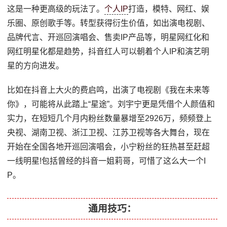
这是一种更高级的玩法了。
个人IP
打造，模特、网红、娱
乐圈、原创歌手等。转型获得衍生价值，如出演电视剧、
品牌代言、开巡回演唱会、售卖IP产品等，明星网红化和
网红明星化都是趋势，抖音红人可以朝着个人IP和演艺明
星的方向进发。
比如在抖音上大火的费启鸣，出演了电视剧《我在未来等
你》，可能将从此踏上“星途”。刘宇宁更是凭借个人颜值和
实力，在短短几个月内粉丝数量暴增至2926万，频频登上
央视、湖南卫视、浙江卫视、江苏卫视等各大舞台，现在
开始在全国各地开巡回演唱会，小宁粉丝的狂热甚至赶超
一线明星!包括曾经的抖音一姐莉哥，可惜了这么大一个I
P。
通用技巧：