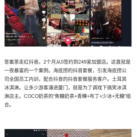
答案茶走红抖音。2个月从0签约到249家加盟店。这直就是
一夜暴富的一个案例。海底捞的抖音套餐，引发海底捞公
司全国员工内训，配合抖音的抖音套餐服务客户。土耳其
冰淇淋。让多少游客涌进厦门，就是为了调戏下搞笑冰淇
淋店主。COCO奶茶的“焦糖奶茶+青稞+布丁+少冰+无糖”组
合。