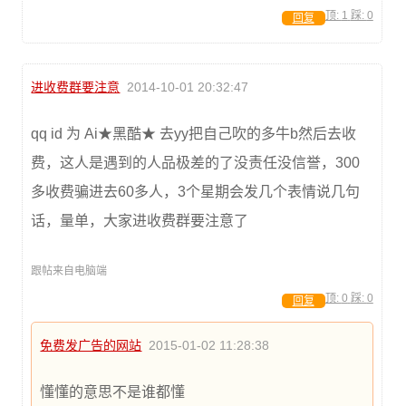
顶:
1
踩:
0
回复
进收费群要注意
2014-10-01 20:32:47
qq id 为 Ai★黑酷★ 去yy把自己吹的多牛b然后去收
费，这人是遇到的人品极差的了没责任没信誉，300
多收费骗进去60多人，3个星期会发几个表情说几句
话，量单，大家进收费群要注意了
跟帖来自电脑端
顶:
0
踩:
0
回复
免费发广告的网站
2015-01-02 11:28:38
懂懂的意思不是谁都懂