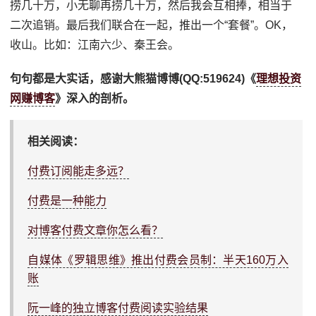
捞几十万，小无聊再捞几十万，然后我会互相捧，相当于
二次追销。最后我们联合在一起，推出一个“套餐”。OK，
收山。比如：江南六少、秦王会。
句句都是大实话，感谢大熊猫博博(QQ:519624)《
理想投资
网赚博客
》深入的剖析。
相关阅读：
付费订阅能走多远？
付费是一种能力
对博客付费文章你怎么看？
自媒体《罗辑思维》推出付费会员制：半天160万入
账
阮一峰的独立博客付费阅读实验结果