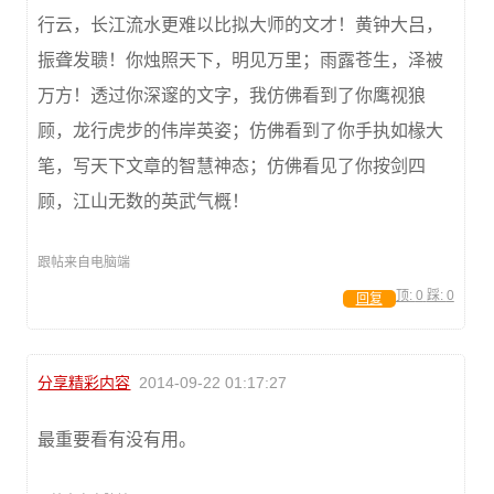
行云，长江流水更难以比拟大师的文才！黄钟大吕，
振聋发聩！你烛照天下，明见万里；雨露苍生，泽被
万方！透过你深邃的文字，我仿佛看到了你鹰视狼
顾，龙行虎步的伟岸英姿；仿佛看到了你手执如椽大
笔，写天下文章的智慧神态；仿佛看见了你按剑四
顾，江山无数的英武气概！
跟帖来自电脑端
顶:
0
踩:
0
回复
分享精彩内容
2014-09-22 01:17:27
最重要看有没有用。