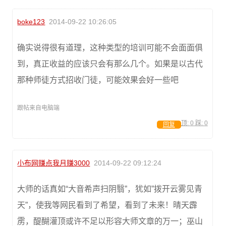
boke123
2014-09-22 10:26:05
确实说得很有道理，这种类型的培训可能不会面面俱
到，真正收益的应该只会有那么几个。如果是以古代
那种师徒方式招收门徒，可能效果会好一些吧
跟帖来自电脑端
顶:
0
踩:
0
回复
小布网赚点我月赚3000
2014-09-22 09:12:24
大师的话真如“大音希声扫阴翳”，犹如”拨开云雾见青
天”，使我等网民看到了希望，看到了未来！晴天霹
雳，醍醐灌顶或许不足以形容大师文章的万一；巫山