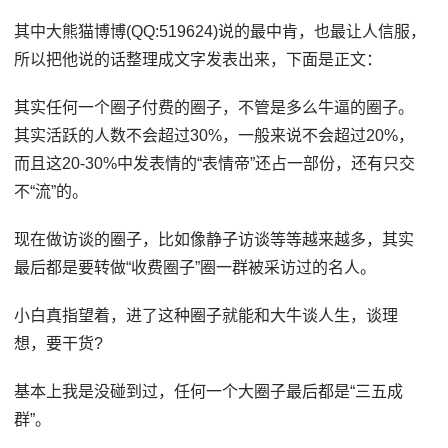
其中大熊猫博博(QQ:519624)说的最中肯，也最让人信服，
所以把他说的话整理成文字发表出来，下面是正文：
其实任何一个圈子付费的圈子，不管是多么牛逼的圈子。
其实活跃的人数不会超过30%，一般来说不会超过20%，
而且这20-30%中发表情的“表情帝”还占一部份，还有只交
不“流”的。
现在做访谈的圈子，比如像静子访谈等等越来越多，其实
最后都是要转做“收费圈子”圈一群被采访过的名人。
小白真指望着，进了这种圈子就能和大牛谈人生，谈理
想，要干货?
基本上我是没碰到过，任何一个大圈子最后都是“三五成
群”。