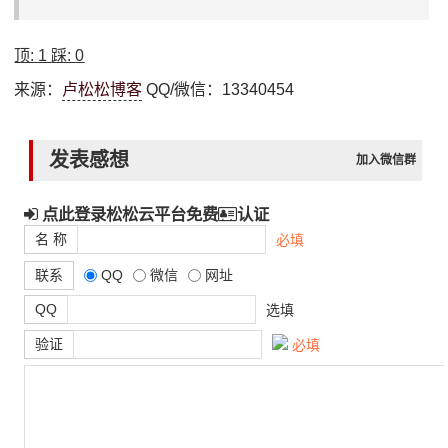
顶:
1
踩:
0
来源：
卢松松博客
QQ/微信：13340454
发表感想
加入微信群
点此登录松松云平台免费
认证
名 称
必填
联系
QQ
微信
网址
QQ
选填
验证
必填