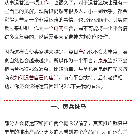
从事运营这一项
工作
，也很久了，对于运营这块也是有一
些自己的见解。现阶段仍然有很多人，小白到老手，都会
觉得运营是一个非常困难的事情，也比较费脑子。其实你
反过来想想，作为一个
电商
平台，是不可能将一个平台搞
得多么复杂的，然后需要大家费神去想如何操作。
因为这样会使卖家越来越少，类目
产品
也不会太丰富，卖
家自然也会越来越少。所以作为一个平台，
京东
当然不会
把后台搞得那么复杂，比较简单，甚至也有电商前辈来教
商家
如何运营自己的店铺
。前有平台扶持，后有老师相
助，你还会觉得运营困难吗?以下是我的看法。
一、厉兵秣马
部分人会将运营和推广两个概念混淆了，其实推广就只是
单单的推出产品让更多的人看到这个产品而已。而运营并