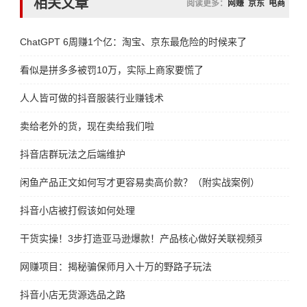
相关文章
阅读更多：
网赚
京东
电商
ChatGPT 6周赚1个亿：淘宝、京东最危险的时候来了
看似是拼多多被罚10万，实际上商家要慌了
人人皆可做的抖音服装行业赚钱术
卖给老外的货，现在卖给我们啦
抖音店群玩法之后端维护
闲鱼产品正文如何写才更容易卖高价款？（附实战案例）
抖音小店被打假该如何处理
干货实操！3步打造亚马逊爆款！产品核心做好关联视频买家秀爆单
网赚项目：揭秘骗保师月入十万的野路子玩法
抖音小店无货源选品之路