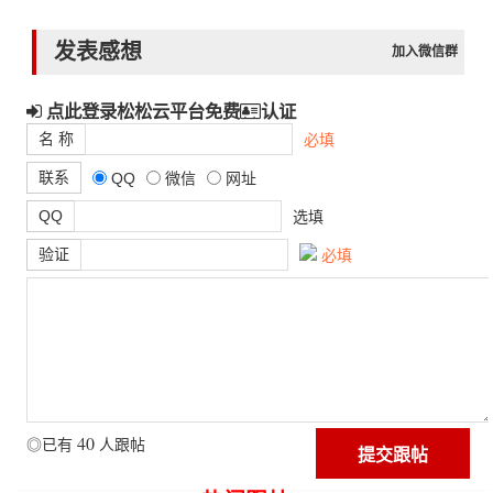
发表感想
加入微信群
点此登录松松云平台免费
认证
名 称
必填
联系
QQ
微信
网址
QQ
选填
验证
必填
40
◎已有
人跟帖