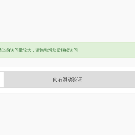
or:
站当前访问量较大，请拖动滑块后继续访问
向右滑动验证