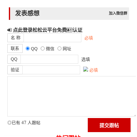
发表感想
加入微信群
点此登录松松云平台免费
认证
名 称
必填
联系
QQ
微信
网址
QQ
选填
验证
必填
47
◎已有
人跟帖