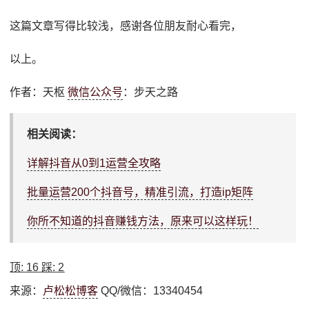
这篇文章写得比较浅，感谢各位朋友耐心看完，
以上。
作者：天枢
微信公众号
：步天之路
相关阅读：
详解抖音从0到1运营全攻略
批量运营200个抖音号，精准引流，打造ip矩阵
你所不知道的抖音赚钱方法，原来可以这样玩！
顶:
16
踩:
2
来源：
卢松松博客
QQ/微信：13340454